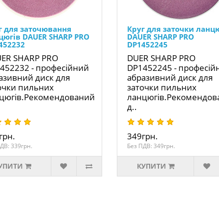
г для заточювання
Круг для заточки ланц
цюгів DAUER SHARP PRO
DAUER SHARP PRO
452232
DP1452245
ER SHARP PRO
DUER SHARP PRO
452232 - професійний
DP1452245 - професій
азивний диск для
абразивний диск для
очки пильних
заточки пильних
цюгів.Рекомендований
ланцюгів.Рекомендов
д..
грн.
349грн.
ДВ: 339грн.
Без ПДВ: 349грн.
УПИТИ
КУПИТИ