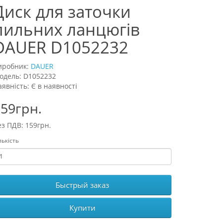
Диск для заточки
пильних ланцюгів
DAUER D1052232
иробник:
DAUER
одель: D1052232
аявність: Є в наявності
59грн.
ез ПДВ: 159грн.
лькість
Быстрый заказ
Купити