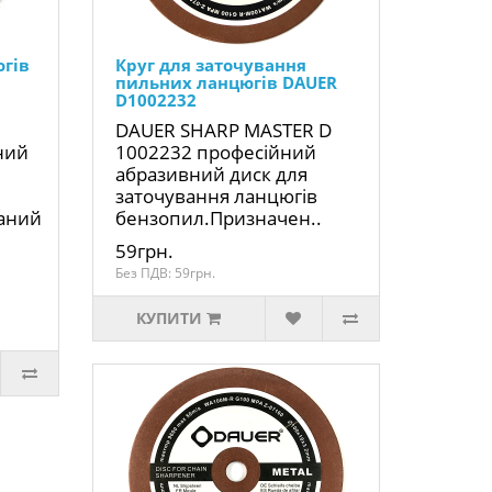
югів
Круг для заточування
пильних ланцюгів DAUER
D1002232
DAUER SHARP MASTER D
ний
1002232 професійний
абразивний диск для
заточування ланцюгів
аний
бензопил.Призначен..
59грн.
Без ПДВ: 59грн.
КУПИТИ