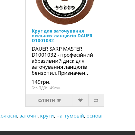
Круг для заточування
пильних ланцюгів DAUER
D1001032
DAUER SARP MASTER
D1001032 - професійний
абразивний диск для
заточування ланцюгів
бензопил.Призначен..
149грн.
Без ПДВ: 149грн.
КУПИТИ
оякісні
,
заточні
,
круги
,
на
,
гумовій
,
основі