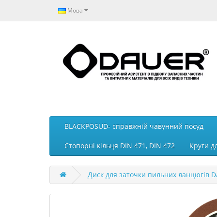
Мова
BLACKPOSUD- справжній чавунний посуд
Стопорні кільця DIN 471, DIN 472
Круги д
Диск для заточки пильних ланцюгів 