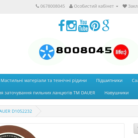
0678008045
Особистий кабінет
Закл
8008045
Мастильні матеріали та технічні рідини
Підшипники
Са
ля заточування пильних ланцюгів ТМ DAUER
Навушники
DAUER D1052232