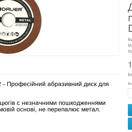
В
М
Н
1
Б
 Професійний абразивний диск для
Кі
нцюгів с незначними пошкодженнями
мовій основі, не перепалює метал.