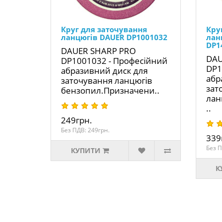
Круг для заточування
Кру
ланцюгів DAUER DP1001032
лан
DP1
DAUER SHARP PRO
DAU
DP1001032 - Професійний
DP1
абразивний диск для
абр
заточування ланцюгів
зат
бензопил.Призначени..
лан
..
249грн.
Без ПДВ: 249грн.
339
Без П
КУПИТИ
К