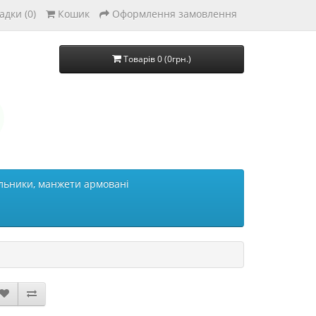
адки (0)
Кошик
Оформлення замовлення
Товарів 0 (0грн.)
льники, манжети армовані