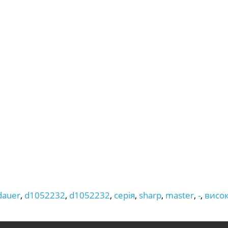
dauer
,
d1052232
,
d1052232
,
серія
,
sharp
,
master
,
-
,
висок