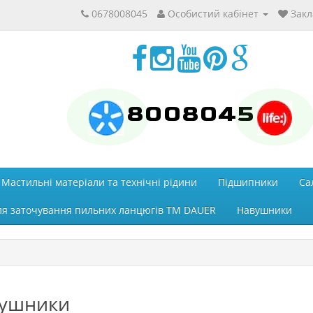
0678008045
Особистий кабінет
Закл
8008045
Мастильні матеріали та технічні рідини
Підшипники
Са
ля заточування пильних ланцюгів ТМ DAUER
Навушники
ушники