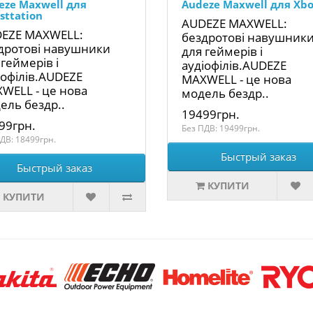
eze Maxwell для
Audeze Maxwell для Xb
sttation
AUDEZE MAXWELL:
EZE MAXWELL:
бездротові навушник
дротові навушники
для геймерів і
 геймерів і
аудіофілів.AUDEZE
іофілів.AUDEZE
MAXWELL - це нова
WELL - це нова
модель бездр..
ель бездр..
19499грн.
99грн.
Без ПДВ: 19499грн.
ДВ: 18499грн.
Быстрый заказ
Быстрый заказ
КУПИТИ
КУПИТИ