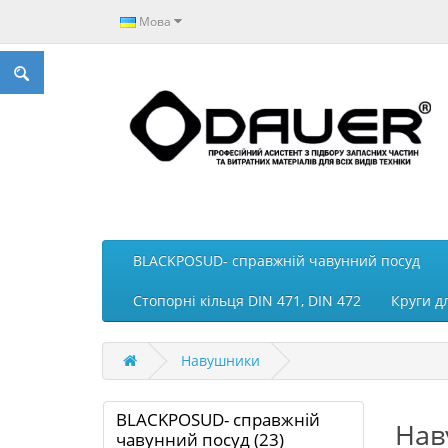
Мова
BLACKPOSUD- справжній чавунний посуд
Стопорні кільця DIN 471, DIN 472
Круги д
Навушники
BLACKPOSUD- справжній
Нав
чавунний посуд (23)