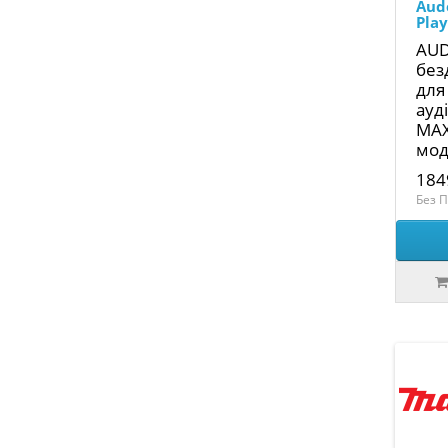
Aud
Play
AUD
без
для
ауд
MAX
мод
184
Без П