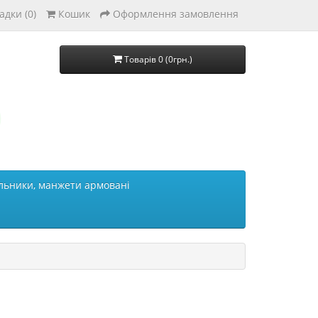
адки (0)
Кошик
Оформлення замовлення
Товарів 0 (0грн.)
льники, манжети армовані