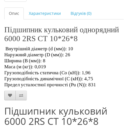
Опис
Характеристики
Відгуків (0)
Підшипник кульковий однорядний
6000 2RS CT 10*26*8
Внутрішній діаметр (d (мм)): 10
Наружний діаметр (D (мм)): 26
Ширина (В (мм)): 8
Маса (м (кг)): 0,019
Грузоподібність статична (Co (кН)): 1,96
Грузоподібність динамічної (С (кН)): 4,75
Предел усталостної прочності (Pu (N)): 831
Підшипник кульковий
6000 2RS CT 10*26*8