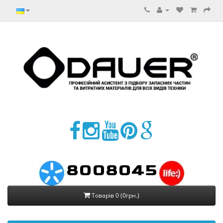
8008045
Товарів 0 (0грн.)