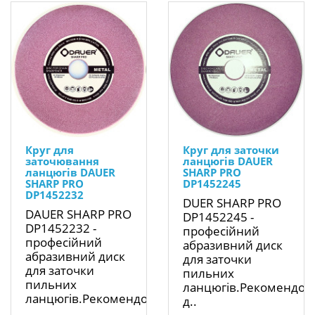
Круг для
Круг для заточки
заточювання
ланцюгів DAUER
ланцюгів DAUER
SHARP PRO
SHARP PRO
DP1452245
DP1452232
DUER SHARP PRO
DAUER SHARP PRO
DP1452245 -
DP1452232 -
професійний
професійний
абразивний диск
абразивний диск
для заточки
для заточки
пильних
пильних
ланцюгів.Рекомендов
ланцюгів.Рекомендований
д..
..