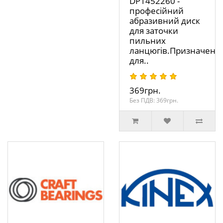
DP1452260 -
професійний
абразивний диск
для заточки
пильних
ланцюгів.Призначени
для..
369грн.
Без ПДВ: 369грн.