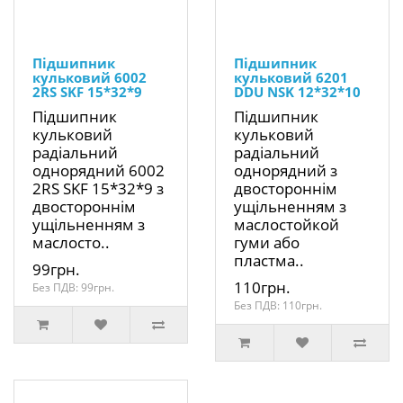
Підшипник
Підшипник
кульковий 6002
кульковий 6201
2RS SKF 15*32*9
DDU NSK 12*32*10
Підшипник
Підшипник
кульковий
кульковий
радіальний
радіальний
однорядний 6002
однорядний з
2RS SKF 15*32*9 з
двостороннім
двостороннім
ущільненням з
ущільненням з
маслостойкой
маслосто..
гуми або
пластма..
99грн.
110грн.
Без ПДВ: 99грн.
Без ПДВ: 110грн.