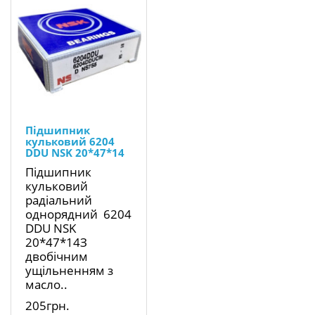
Підшипник
кульковий 6204
DDU NSK 20*47*14
Підшипник
кульковий
радіальний
однорядний 6204
DDU NSK
20*47*14З
двобічним
ущільненням з
масло..
205грн.