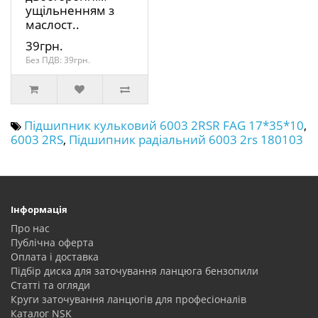
ущільненням з
маслост..
39грн.
Без ПДВ: 39грн.
Підшипник кульковий 6003 2RSR FAG 17*35*10
,
6003 2RS
,
Підшипник радіальний 6003 2rs 180103
Інформація
Про нас
Публічна оферта
Оплата і доставка
Підбір диска для заточування ланцюга бензопили
Статті та огляди
Круги заточування ланцюгів для професіоналів
Каталог NSK