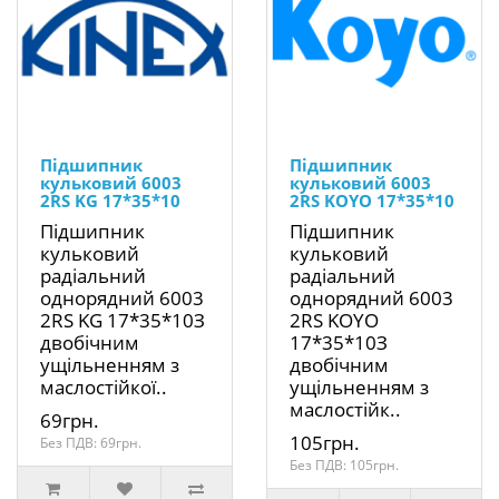
Підшипник
Підшипник
кульковий 6003
кульковий 6003
2RS KG 17*35*10
2RS KOYO 17*35*10
Підшипник
Підшипник
кульковий
кульковий
радіальний
радіальний
однорядний 6003
однорядний 6003
2RS KG 17*35*10З
2RS KOYO
двобічним
17*35*10З
ущільненням з
двобічним
маслостійкої..
ущільненням з
маслостійк..
69грн.
105грн.
Без ПДВ: 69грн.
Без ПДВ: 105грн.