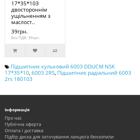
17*35*10З
двостороннім
ущільненням з
маслост..
39грн.
Без ПДВ: 39грн.
Підшипник кульковий 6003 DDUCM NSK
17*35*10
,
6003 2RS
,
Підшипник радіальний 6003
2rs 180103
Інформація
Про нас
Публічна оферта
Оплата і доставка
Підбір диска для заточування ланцюга бензопили