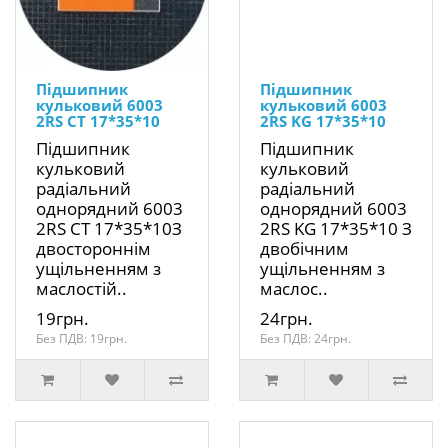
Підшипник
Підшипник
кульковий 6003
кульковий 6003
2RS CT 17*35*10
2RS KG 17*35*10
Підшипник
Підшипник
кульковий
кульковий
радіальний
радіальний
однорядний 6003
однорядний 6003
2RS CT 17*35*10З
2RS KG 17*35*10 З
двостороннім
двобічним
ущільненням з
ущільненням з
маслостій..
маслос..
19грн.
24грн.
Без ПДВ: 19грн.
Без ПДВ: 24грн.