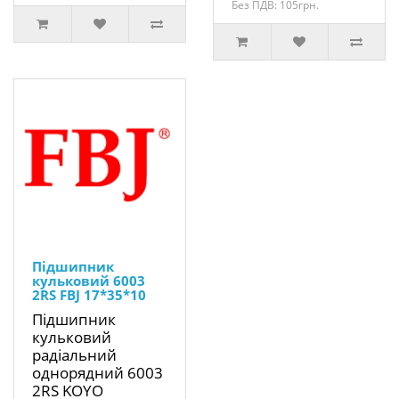
Без ПДВ: 105грн.
Підшипник
кульковий 6003
2RS FBJ 17*35*10
Підшипник
кульковий
радіальний
однорядний 6003
2RS KOYO