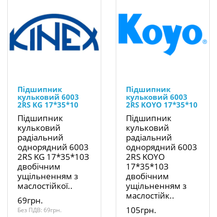
Підшипник
Підшипник
кульковий 6003
кульковий 6003
2RS KG 17*35*10
2RS KOYO 17*35*10
Підшипник
Підшипник
кульковий
кульковий
радіальний
радіальний
однорядний 6003
однорядний 6003
2RS KG 17*35*10З
2RS KOYO
двобічним
17*35*10З
ущільненням з
двобічним
маслостійкої..
ущільненням з
маслостійк..
69грн.
105грн.
Без ПДВ: 69грн.