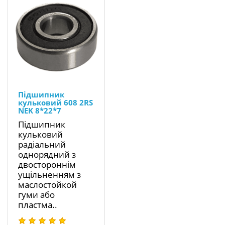
Підшипник
кульковий 608 2RS
NEK 8*22*7
Підшипник
кульковий
радіальний
однорядний з
двостороннім
ущільненням з
маслостойкой
гуми або
пластма..