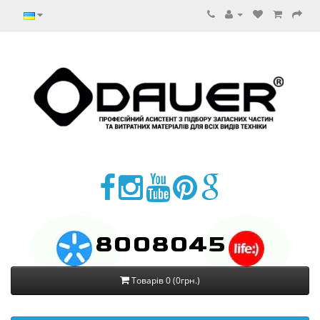
8008045
Товарів 0 (0грн.)