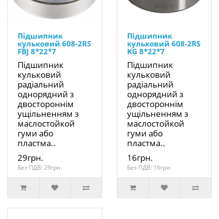
Підшипник
Підшипник
кульковий 608-2RS
кульковий 608-2RS
FBJ 8*22*7
KG 8*22*7
Підшипник
Підшипник
кульковий
кульковий
радіальний
радіальний
однорядний з
однорядний з
двостороннім
двостороннім
ущільненням з
ущільненням з
маслостойкой
маслостойкой
гуми або
гуми або
пластма..
пластма..
29грн.
16грн.
Без ПДВ: 29грн.
Без ПДВ: 16грн.