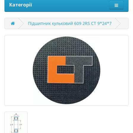
Категорії
Підшипник кульковий 609 2RS CT 9*24*7