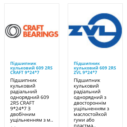
Підшипник
Підшипник
кульковий 609 2RS
кульковий 609 2RS
CRAFT 9*24*7
ZVL 9*24*7
Підшипник
Підшипник
кульковий
кульковий
радіальний
радіальний
однорядний 609
однорядний з
2RS CRAFT
двостороннім
9*24*7 З
ущільненням з
двобічним
маслостойкой
ущільненням з м..
гуми або
пластма..