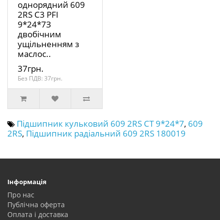
однорядний 609
2RS C3 PFI
9*24*7З
двобічним
ущільненням з
маслос..
37грн.
Без ПДВ: 37грн.
Підшипник кульковий 609 2RS CT 9*24*7
,
609
2RS
,
Підшипник радіальний 609 2RS 180019
Інформація
Про нас
Публічна оферта
Оплата і доставка