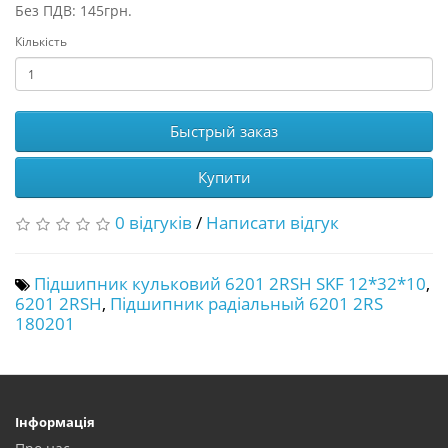
Без ПДВ: 145грн.
Кількість
Быстрый заказ
Купити
0 відгуків
/
Написати відгук
Підшипник кульковий 6201 2RSH SKF 12*32*10
,
6201 2RSH
,
Підшипник радіальный 6201 2RS
180201
Інформація