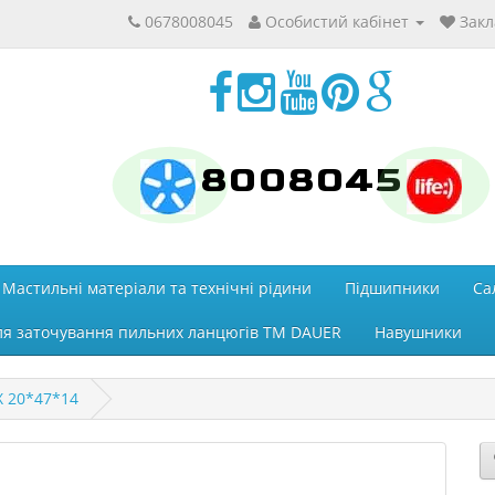
0678008045
Особистий кабінет
Закл
8008045
Мастильні матеріали та технічні рідини
Підшипники
Са
ля заточування пильних ланцюгів ТМ DAUER
Навушники
X 20*47*14