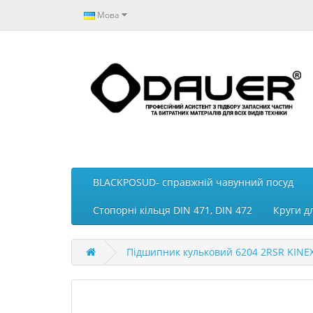
Мова
BLACKPOSUD- справжній чавунний посуд
Стопорні кільця DIN 471, DIN 472
Круги д
Підшипник кульковий 6204 2RSR KINE