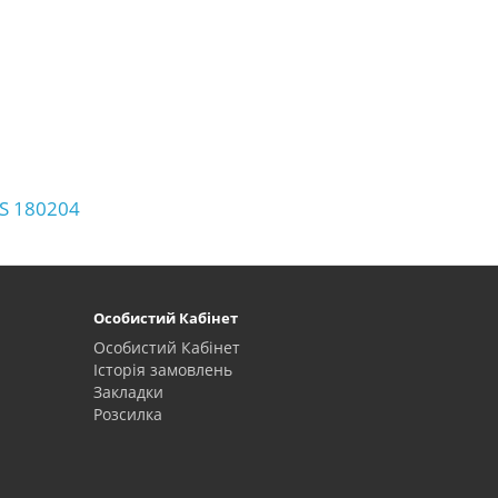
S 180204
Особистий Кабінет
Особистий Кабінет
Історія замовлень
Закладки
Розсилка