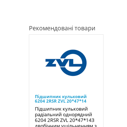
Рекомендовані товари
Підшипник кульковий
6204 2RSR ZVL 20*47*14
Підшипник кульковий
радіальний однорядний
6204 2RSR ZVL 20*47*14З
двобічним ущільненням з