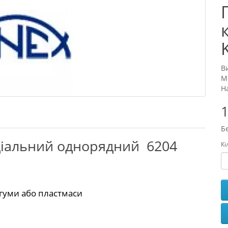
В
М
Н
1
Б
діальний однорядний 6204
Кі
 гуми або пластмаси