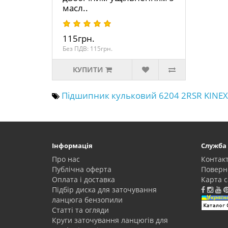
масл..
115грн.
Без ПДВ: 115грн.
КУПИТИ
Підшипник кульковий 6204 2RSR KINEX
Інформація
Служба
Про нас
Контак
Публічна оферта
Поверн
Оплата і доставка
Карта с
Підбір диска для заточування
ланцюга бензопили
Статті та огляди
Круги заточування ланцюгів для