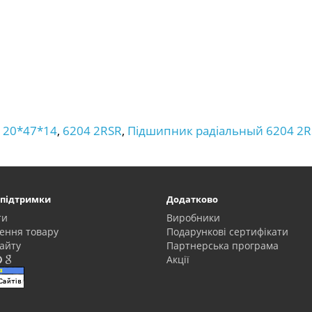
 20*47*14
,
6204 2RSR
,
Підшипник радіальный 6204 2R
 підтримки
Додатково
ти
Виробники
ення товару
Подарункові сертифікати
айту
Партнерська програма
Акції