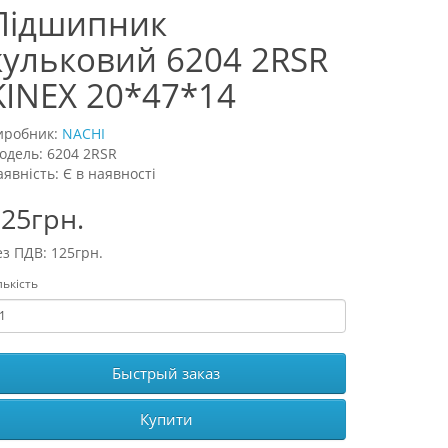
Підшипник
кульковий 6204 2RSR
KINEX 20*47*14
иробник:
NACHI
одель: 6204 2RSR
аявність: Є в наявності
25грн.
ез ПДВ: 125грн.
лькість
Быстрый заказ
Купити