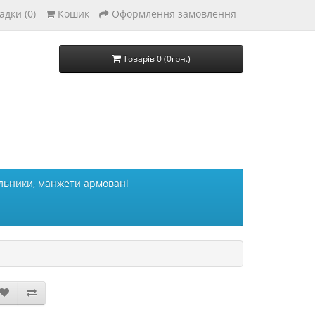
адки (0)
Кошик
Оформлення замовлення
Товарів 0 (0грн.)
льники, манжети армовані