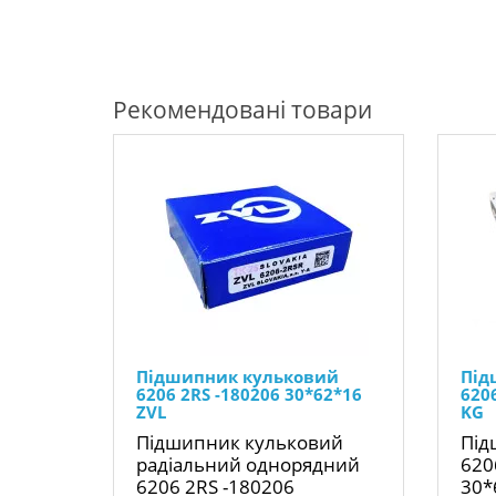
Рекомендовані товари
Підшипник кульковий
Під
6206 2RS -180206 30*62*16
620
ZVL
KG
Підшипник кульковий
Під
радіальний однорядний
620
6206 2RS -180206
30*