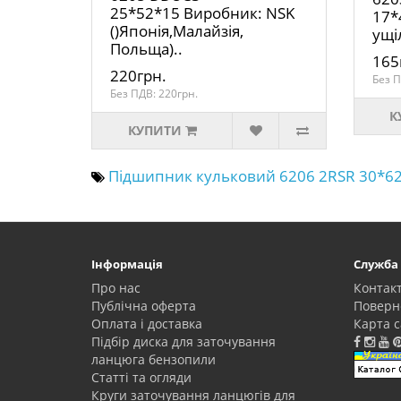
25*52*15 Виробник: NSK
17*
()Японія,Малайзія,
ущі
Польща)..
165
220грн.
Без П
Без ПДВ: 220грн.
К
КУПИТИ
Підшипник кульковий 6206 2RSR 30*6
Інформація
Служба
Про нас
Контак
Публічна оферта
Поверн
Оплата і доставка
Карта с
Підбір диска для заточування
ланцюга бензопили
Статті та огляди
Круги заточування ланцюгів для