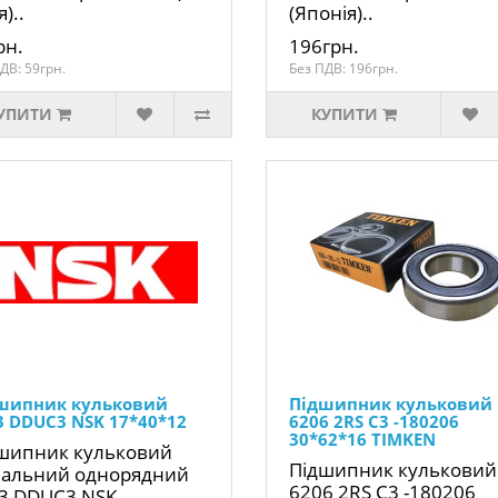
я)..
(Японія)..
рн.
196грн.
ДВ: 59грн.
Без ПДВ: 196грн.
УПИТИ
КУПИТИ
шипник кульковий
Підшипник кульковий
3 DDUC3 NSK 17*40*12
6206 2RS C3 -180206
30*62*16 TIMKEN
шипник кульковий
Підшипник кульковий
іальний однорядний
6206 2RS C3 -180206
3 DDUC3 NSK