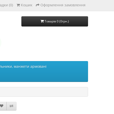
адки (0)
Кошик
Оформлення замовлення
Товарів 0 (0грн.)
льники, манжети армовані