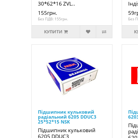
30*62*16 ZVL..
Інді
155грн.
59г
Без ПДВ: 155грн.
Без П
КУПИТИ
К
Підшипник кульковий
Під
радіальний 6205 DDUC3
620
25*52*15 NSK
Під
Підшипник кульковий
рад
6205 DDUC3
620