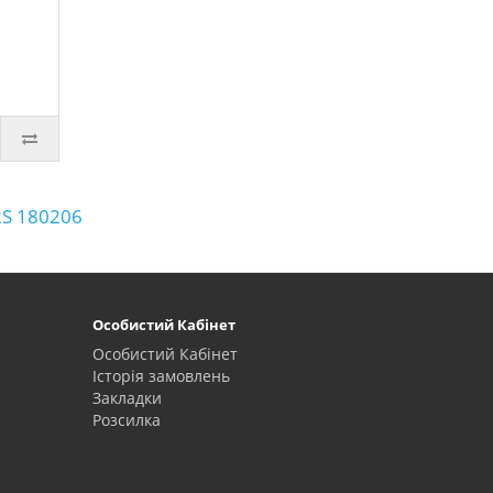
RS 180206
Особистий Кабінет
Особистий Кабінет
Історія замовлень
Закладки
Розсилка