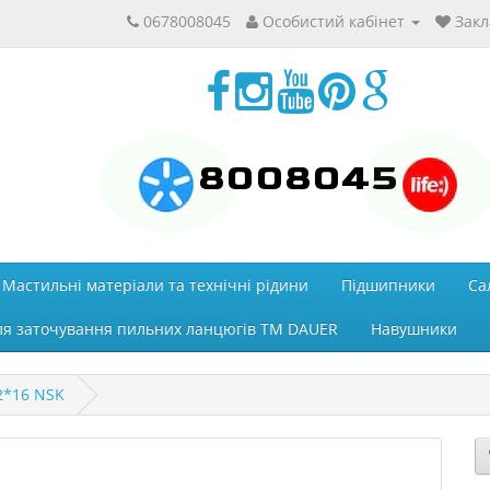
0678008045
Особистий кабінет
Закл
8008045
Мастильні матеріали та технічні рідини
Підшипники
Са
ля заточування пильних ланцюгів ТМ DAUER
Навушники
2*16 NSK