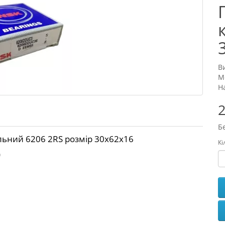
В
М
Н
2
Б
ьний 6206 2RS розмір 30x62x16
Кі
)