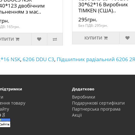
30*62*16 Виробник
40*12З двобічним
TIMKEN (США)..
льненням з мас..
295грн.
грн.
Без ПДВ: 295грн.
ДВ: 165грн.
КУПИТИ
УПИТИ
2*16 NSK
,
6206 DDU C3
,
Підшипник радіальний 6206 2
 підтримки
Додатково
ти
Виробники
ення товару
Подарункові сертифікати
айту
Партнерська програма
Акції