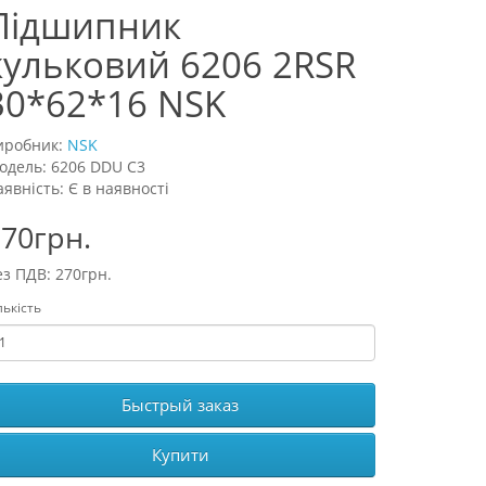
Підшипник
кульковий 6206 2RSR
30*62*16 NSK
иробник:
NSK
одель: 6206 DDU C3
аявність: Є в наявності
70грн.
ез ПДВ: 270грн.
лькість
Быстрый заказ
Купити