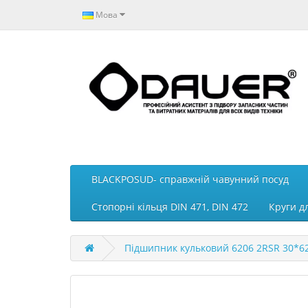
Мова
BLACKPOSUD- справжній чавунний посуд
Стопорні кільця DIN 471, DIN 472
Круги д
Підшипник кульковий 6206 2RSR 30*6