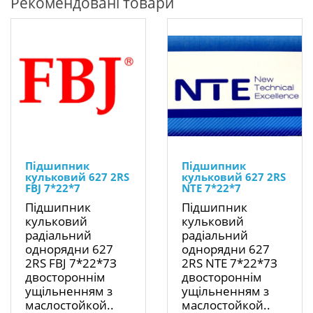
Рекомендовані товари
Підшипник
Підшипник
кульковий 627 2RS
кульковий 627 2RS
FBJ 7*22*7
NTE 7*22*7
Підшипник
Підшипник
кульковий
кульковий
радіальний
радіальний
однорядни 627
однорядни 627
2RS FBJ 7*22*7З
2RS NTE 7*22*7З
двостороннім
двостороннім
ущільненням з
ущільненням з
маслостойкой..
маслостойкой..