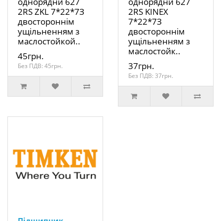
однорядни 627
однорядни 627
2RS ZKL 7*22*7З
2RS KINEX
двостороннім
7*22*7З
ущільненням з
двостороннім
маслостойкой..
ущільненням з
маслостойк..
45грн.
37грн.
Без ПДВ: 45грн.
Без ПДВ: 37грн.
Підшипник