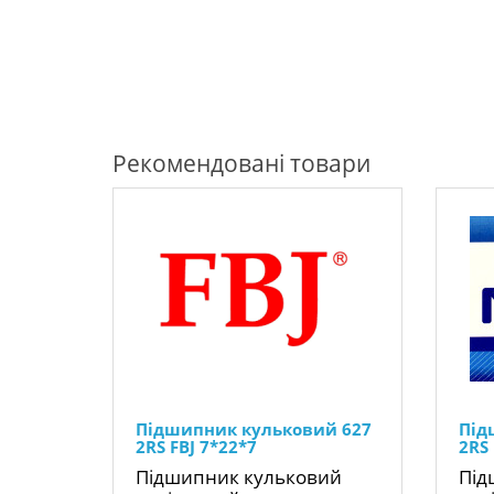
Рекомендовані товари
Підшипник кульковий 627
Під
2RS FBJ 7*22*7
2RS
Підшипник кульковий
Під