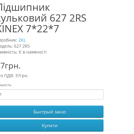
Підшипник
кульковий 627 2RS
KINEX 7*22*7
иробник:
ZKL
одель: 627 2RS
аявність: Є в наявності
7грн.
ез ПДВ: 37грн.
лькість
Быстрый заказ
Купити