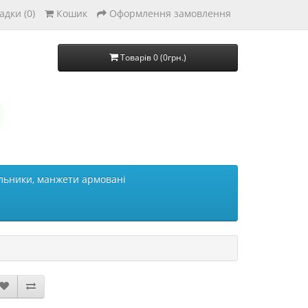
адки (0)
Кошик
Оформлення замовлення
Товарів 0 (0грн.)
льники, манжети армовані