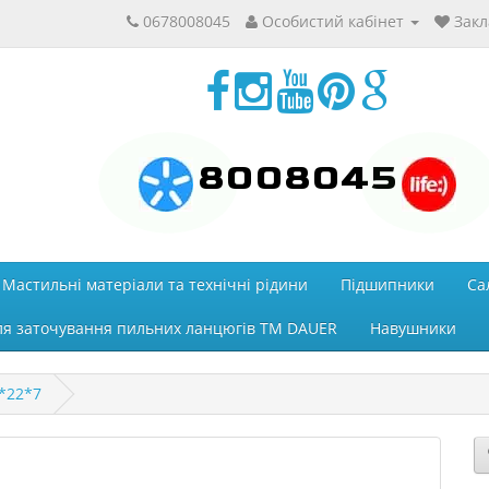
0678008045
Особистий кабінет
Закл
8008045
Мастильні матеріали та технічні рідини
Підшипники
Са
ля заточування пильних ланцюгів ТМ DAUER
Навушники
*22*7