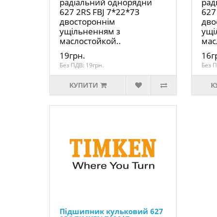
радіальний однорядни
рад
627 2RS FBJ 7*22*7З
627
двостороннім
дво
ущільненням з
ущі
маслостойкой..
мас
19грн.
16г
Без ПДВ: 19грн.
Без П
КУПИТИ
К
Підшипник кульковий 627