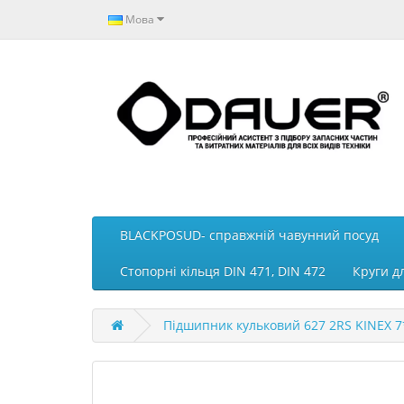
Мова
BLACKPOSUD- справжній чавунний посуд
Стопорні кільця DIN 471, DIN 472
Круги д
Підшипник кульковий 627 2RS KINEX 7