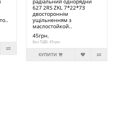
и
радіальний однорядни
627 2RS ZKL 7*22*7З
двостороннім
то..
ущільненням з
маслостойкой..
45грн.
Без ПДВ: 45грн.
КУПИТИ