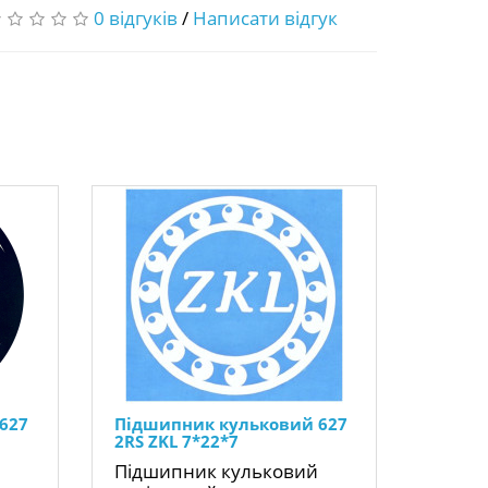
0 відгуків
/
Написати відгук
627
Підшипник кульковий 627
2RS ZKL 7*22*7
Підшипник кульковий