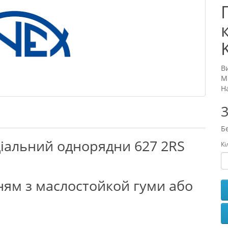
В
М
Н
3
Б
іальний однорядни 627 2RS
Кі
ням з маслостойкой гуми або