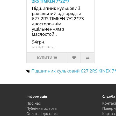
2RS TIMKEN 7*22*7
Підшипник кульковий
радіальний однорядни
627 2RS TIMKEN 7*22*7З
двостороннім
ущільненням з
маслостой..
94грн.
Без ПДВ: 94грн.
КУПИТИ
Підшипник кульковий 627 2RS KINEX 7
Інформація
Служба
Про нас
Контак
Публічна оферта
Поверн
Оплата і доставка
Карта с