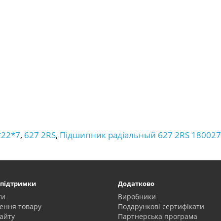
*22*7
,
627 2RS
,
Підшипник радіальный 627 2RS 180027
 підтримки
Додатково
ти
Виробники
ення товару
Подарункові сертифікати
айту
Партнерська програма