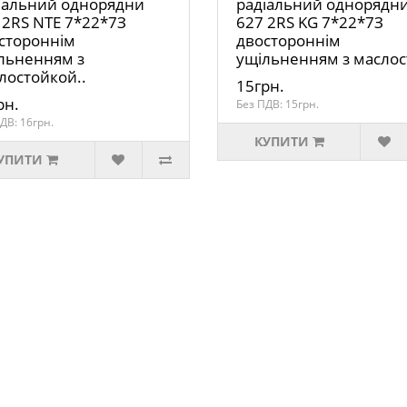
іальний однорядни
радіальний однорядн
 2RS NTE 7*22*7З
627 2RS KG 7*22*7З
стороннім
двостороннім
льненням з
ущільненням з маслос
лостойкой..
15грн.
рн.
Без ПДВ: 15грн.
ДВ: 16грн.
КУПИТИ
УПИТИ