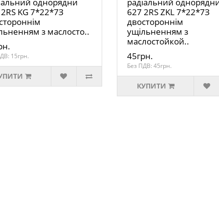
іальний однорядни
радіальний однорядн
 2RS KG 7*22*7З
627 2RS ZKL 7*22*7З
стороннім
двостороннім
льненням з маслосто..
ущільненням з
маслостойкой..
рн.
45грн.
ДВ: 15грн.
Без ПДВ: 45грн.
УПИТИ
КУПИТИ