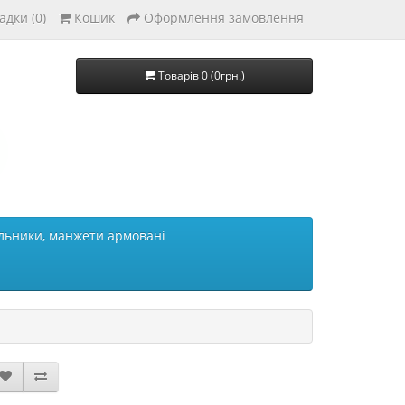
адки (0)
Кошик
Оформлення замовлення
Товарів 0 (0грн.)
льники, манжети армовані