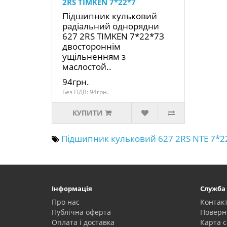
2RS TIMKEN 7*22*7
Підшипник кульковий
радіальний однорядни
627 2RS TIMKEN 7*22*7З
двостороннім
ущільненням з
маслостой..
94грн.
Без ПДВ: 94грн.
КУПИТИ
Підшипник кульковий 627 2RS NTE 7*2
Інформація
Служба
Про нас
Контак
Публічна оферта
Поверн
Оплата і доставка
Карта с