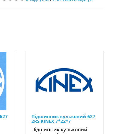
627
Підшипник кульковий 627
2RS KINEX 7*22*7
Підшипник кульковий