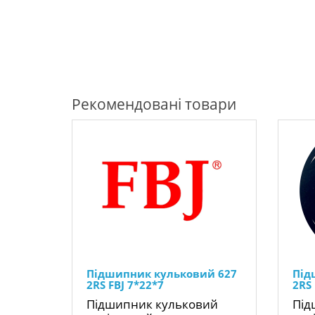
Рекомендовані товари
Підшипник кульковий 627
Під
2RS FBJ 7*22*7
2RS
Підшипник кульковий
Під