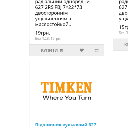
радіальний однорядни
рад
627 2RS FBJ 7*22*7З
627
двостороннім
дво
ущільненням з
ущі
маслостойкой..
15г
19грн.
Без П
Без ПДВ: 19грн.
К
КУПИТИ
Підшипник кульковий 627