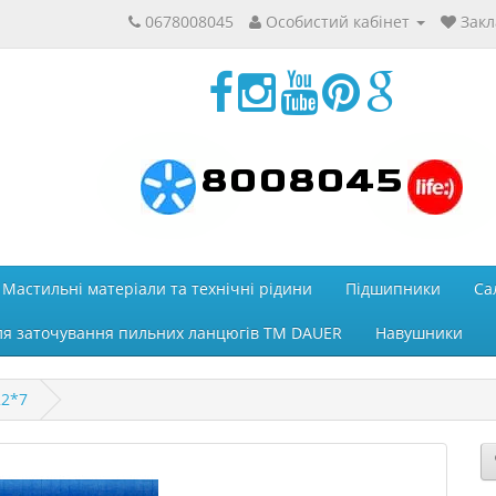
0678008045
Особистий кабінет
Закл
8008045
Мастильні матеріали та технічні рідини
Підшипники
Са
ля заточування пильних ланцюгів ТМ DAUER
Навушники
22*7