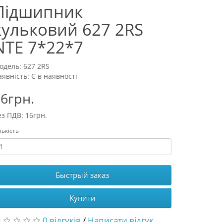
Підшипник
кульковий 627 2RS
NTE 7*22*7
одель: 627 2RS
аявність: Є в наявності
6грн.
ез ПДВ: 16грн.
лькість
Быстрый заказ
Купити
0 відгуків
/
Написати відгук