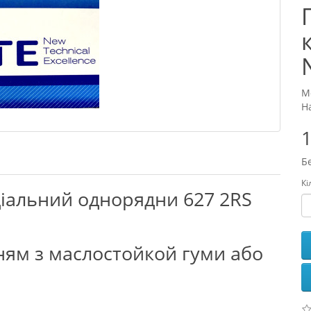
М
Н
1
Б
Кі
іальний однорядни 627 2RS
ням з маслостойкой гуми або