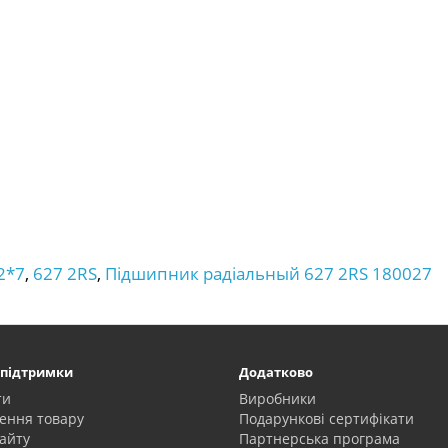
2*7
,
627 2RS
,
Підшипник радіальный 627 2RS 180027
 підтримки
Додатково
ти
Виробники
ення товару
Подарункові сертифікати
айту
Партнерська програма