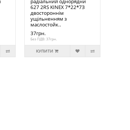
и
радіальний однорядни
627 2RS KINEX 7*22*7З
двостороннім
ущільненням з
маслостойк..
37грн.
Без ПДВ: 37грн.
КУПИТИ