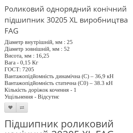
Роликовий однорядний конічний
підшипник 3
0205
XL
виробництва
FAG
Діаметр внутрішній, мм : 25
Діаметр зовнішній, мм :
52
Висота, мм : 1
6
,2
5
Вага - 0,
15
Кг
ГОСТ: 720
5
Вантажопідйомність динамічна (C) –
36,9
кН
Вантажопідйомність статична (C0) –
38.3
кН
Кількість доріжок кочення - 1
Ущільнення - Відсутнє
Підшипник роликовий