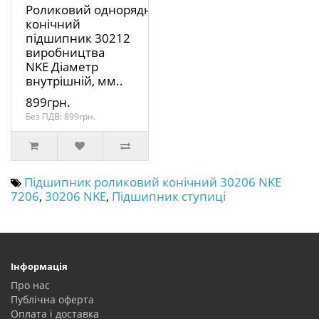
Роликовий однорядний
конічний
підшипник 30212
виробництва
NKE Діаметр
внутрішній, мм..
899грн.
Без ПДВ: 899грн.
Підшипник роликовий конічний 30206 NKE
7206
,
30206 NKE
,
Підшипник ступиці
Інформація
Про нас
Публічна оферта
Оплата і доставка