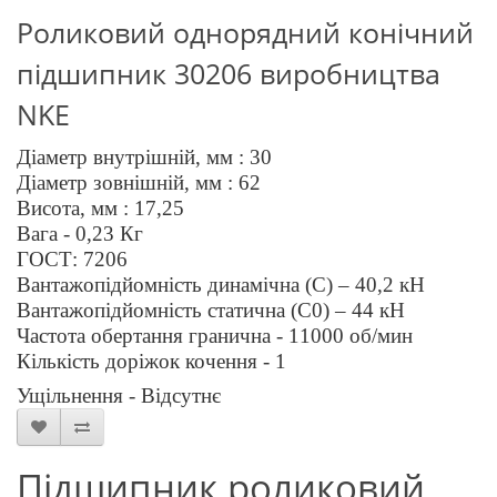
Роликовий однорядний конічний
підшипник 3
0206
виробництва
NKE
Діаметр внутрішній, мм : 30
Діаметр зовнішній, мм :
6
2
Висота, мм : 1
7
,2
5
Вага - 0,
23
Кг
ГОСТ: 720
6
Вантажопідйомність динамічна (C) –
40,2
кН
Вантажопідйомність статична (C0) –
44
кН
Частота обертання гранична - 1
10
00 об/мин
Кількість доріжок кочення - 1
Ущільнення - Відсутнє
Підшипник роликовий