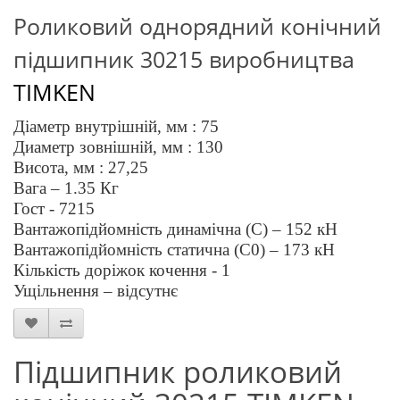
Роликовий однорядний конічний
підшипник 3
0215
виробництва
TIMKEN
Діаметр внутрішній, мм :
75
Диаметр зовнішній, мм :
130
Висота, мм :
27,25
Вага –
1.35
Кг
Гост - 7215
Вантажопідйомність динамічна (C) –
1
52
кН
Вантажопідйомність статична (C0) –
173
кН
Кількість доріжок кочення - 1
Ущільнення – відсутнє
Підшипник роликовий