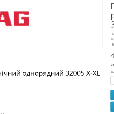
В
М
Н
4
Б
ічний однорядний 32005 X-XL
Кі