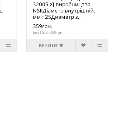
а
32005 XJ виробництва
,
NSKДіаметр внутрішній,
мм : 25Диаметр з..
359грн.
Без ПДВ: 359грн.
КУПИТИ