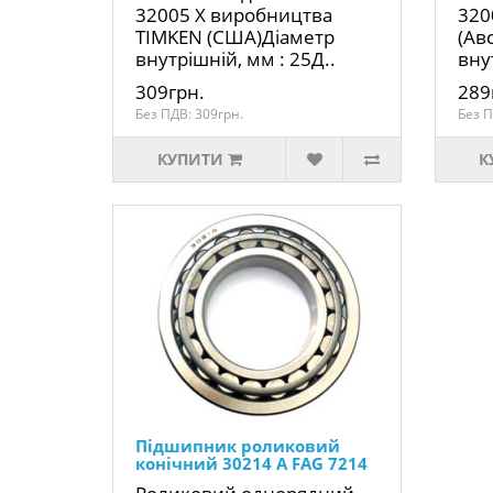
32005 X виробництва
320
TIMKEN (США)Діаметр
(Ав
внутрішній, мм : 25Д..
внут
309грн.
289
Без ПДВ: 309грн.
Без П
КУПИТИ
К
Підшипник роликовий
конічний 30214 A FAG 7214