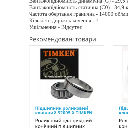
Вантажопідйомність динамічна (C) - 29,5
Вантажопідйомність статична (C0) - 34,9 
Частота обертання гранична - 14000 об/м
Кількість доріжок кочення - 1
Ущільнення - Відсутнє
Рекомендовані товари
Підшипник роликовий
Під
конічний 32005 X TIMKEN
кон
Роликовий однорядний
Рол
конічний підшипник
кон