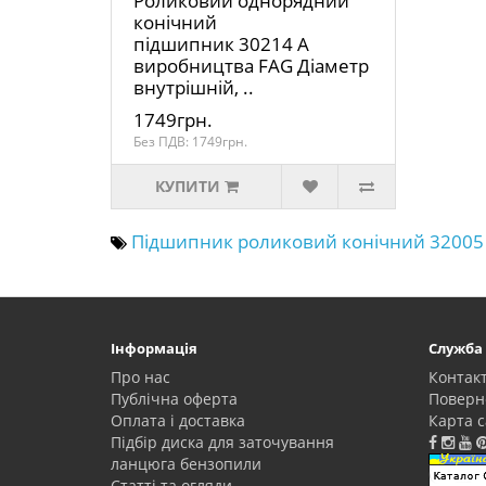
Роликовий однорядний
конічний
підшипник 30214 A
виробництва FAG Діаметр
внутрішній, ..
1749грн.
Без ПДВ: 1749грн.
КУПИТИ
Підшипник роликовий конічний 32005 
Інформація
Служба
Про нас
Контак
Публічна оферта
Поверн
Оплата і доставка
Карта с
Підбір диска для заточування
ланцюга бензопили
Статті та огляди