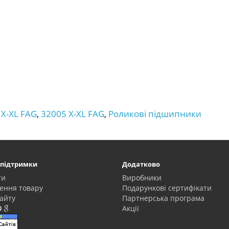
X-XL FAG
,
32005 X-XL FAG
,
Роликові підшипники
 підтримки
Додатково
ти
Виробники
ення товару
Подарункові сертифікати
айту
Партнерська програма
Акції