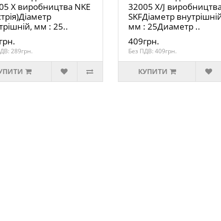
05 X виробництва NKE
32005 X/J виробництв
стрія)Діаметр
SKFДіаметр внутрішній
рішній, мм : 25..
мм : 25Диаметр ..
грн.
409грн.
ДВ: 289грн.
Без ПДВ: 409грн.
УПИТИ
КУПИТИ