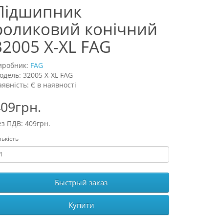
Підшипник
роликовий конічний
32005 X-XL FAG
иробник:
FAG
одель: 32005 X-XL FAG
аявність: Є в наявності
09грн.
ез ПДВ: 409грн.
лькість
Быстрый заказ
Купити