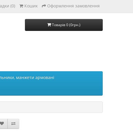
адки (0)
Кошик
Оформлення замовлення
Товарів 0 (0грн.)
льники, манжети армовані