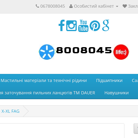
0678008045
Особистий кабінет
Закл
8008045
Мастильні матеріали та технічні рідини
Підшипники
Са
ля заточування пильних ланцюгів ТМ DAUER
Навушники
 X-XL FAG