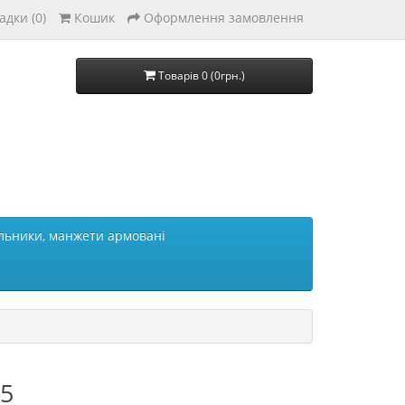
адки (0)
Кошик
Оформлення замовлення
Товарів 0 (0грн.)
льники, манжети армовані
05