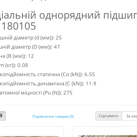
діальній однорядний підши
 180105
шній діаметр (d (мм)): 25
ній діаметр (D (мм)): 47
 (В (мм)): 12
 (кг)): 0.08
опідйомність статична (Co (kN)): 6.55
опідйомність динамічна (C (kN)): 11.9
томної міцності (Pu (N)): 275
Сортувати:
Порівняння товарів (0)