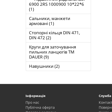
6900 2RS 1000900 10*22*6
(1)
Сальники, манжети
армовані (1)
Стопорні кільця DIN 471,
DIN 472 (2)
Круги для заточування
пильних ланцюгів ТМ
DAUER (9)
Навушники (2)
Інформація
Служба
Про нас
Контак
Публічна оферта
Поверн