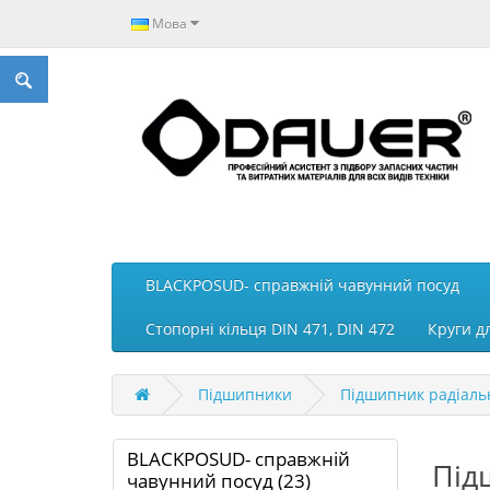
Мова
BLACKPOSUD- справжній чавунний посуд
Стопорні кільця DIN 471, DIN 472
Круги д
Підшипники
Підшипник радіальн
BLACKPOSUD- справжній
Під
чавунний посуд (23)