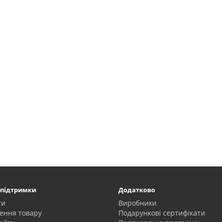
 підтримки
Додатково
ти
Виробники
ення товару
Подарункові сертифікати