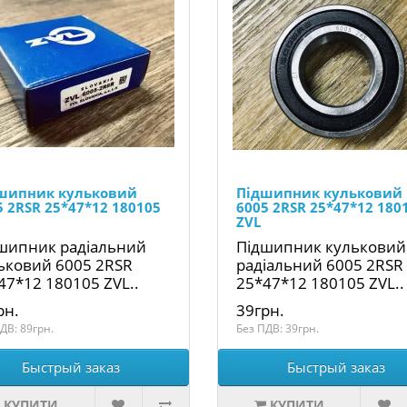
шипник кульковий
Підшипник кульковий
5 2RSR 25*47*12 180105
6005 2RSR 25*47*12 180
ZVL
шипник радіальний
Підшипник кульковий
ьковий 6005 2RSR
радіальний 6005 2RSR
47*12 180105 ZVL..
25*47*12 180105 ZVL..
рн.
39грн.
ДВ: 89грн.
Без ПДВ: 39грн.
Быстрый заказ
Быстрый заказ
КУПИТИ
КУПИТИ