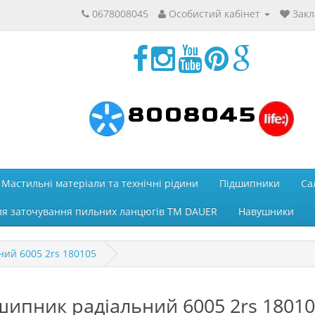
0678008045
Особистий кабінет
Закл
8008045
Мастильні матеріали та технічні рідини
Підшипники
Са
ля заточування пильних ланцюгів ТМ DAUER
Навушники
ий 6005 2rs 180105
шипник радіальний 6005 2rs 1801