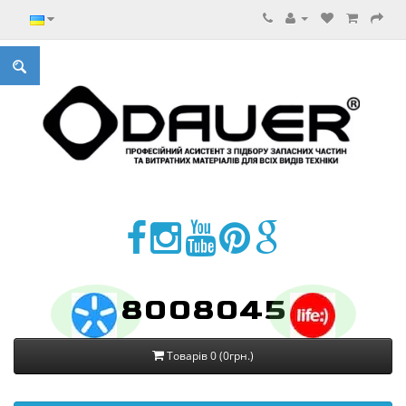
8008045
Товарів 0 (0грн.)