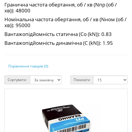
Гранична частота обертання, об / хв (Nпр (об /
хв)): 48000
Номінальна частота обертання, об / хв (Nном (об /
хв)): 95000
Вантажопідйомність статична (Co (kN)): 0.83
Вантажопідйомність динамічна (C (kN)): 1.95
Порівняння товарів (0)
Сортувати:
Показати