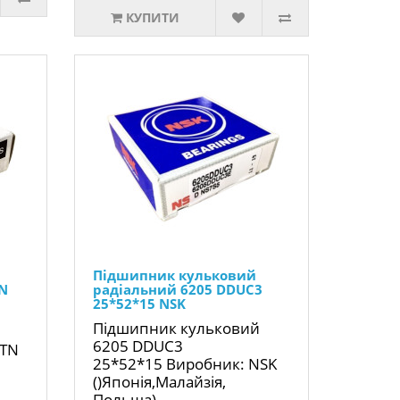
КУПИТИ
Підшипник кульковий
TN
радіальний 6205 DDUC3
25*52*15 NSK
Підшипник кульковий
6205 DDUC3
NTN
25*52*15 Виробник: NSK
()Японія,Малайзія,
Польща)..