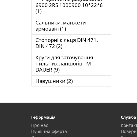
6900 2RS 1000900 10*22*6
(1)
Сальники, манжети
армовані (1)
Стопорні кільця DIN 471,
DIN 472 (2)
Круги для заточування
пильних ланцюгів ТМ
DAUER (9)
Навушники (2)
Інформація
Служба
Про нас
Контак
Публічна оферта
Поверн