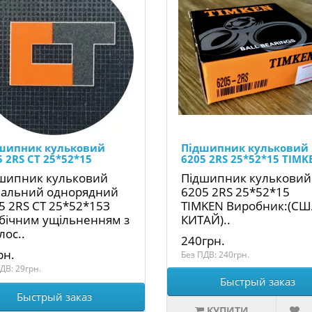
шипник кульковий
Підшипник кульковий
5 2RS CT 25*52*15
6205 2RS 25*52*15 TIMK
шипник кульковий
Підшипник кульковий
іальний однорядний
6205 2RS 25*52*15
5 2RS CT 25*52*15З
TIMKEN Виробник:(СШ
бічним ущільненням з
КИТАЙ)..
лос..
240грн.
рн.
Без ПДВ: 240грн.
ДВ: 29грн.
Быстрый заказ
Быстрый заказ
КУПИТИ