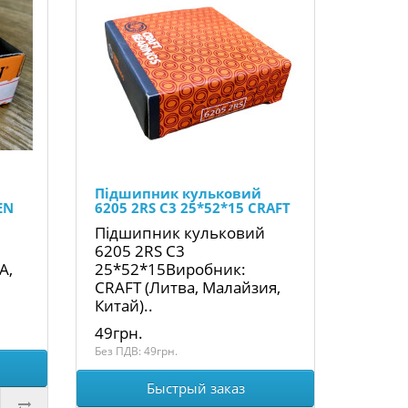
Підшипник кульковий
EN
6205 2RS C3 25*52*15 CRAFT
Підшипник кульковий
6205 2RS C3
А,
25*52*15Виробник:
CRAFT (Литва, Малайзия,
Китай)..
49грн.
Без ПДВ: 49грн.
Быстрый заказ