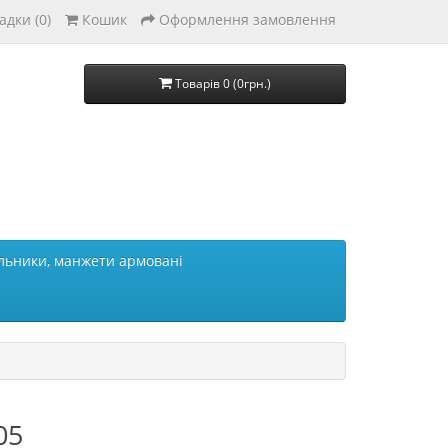
адки (0)
Кошик
Оформлення замовлення
Товарів 0 (0грн.)
льники, манжети армовані
05