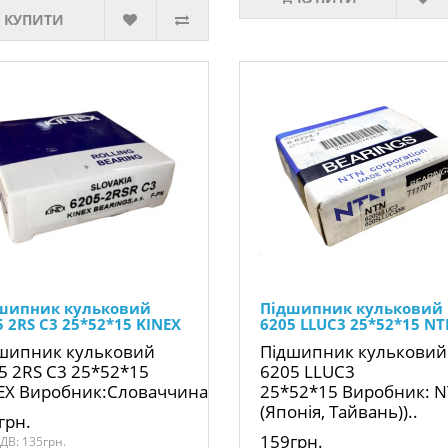
КУПИТИ
шипник кульковий
Підшипник кульковий
5 2RS C3 25*52*15 KINEX
6205 LLUC3 25*52*15 N
шипник кульковий
Підшипник кульковий
5 2RS C3 25*52*15
6205 LLUC3
EX Виробник:Словаччина..
25*52*15 Виробник: 
(Японія, Тайвань))..
грн.
159грн.
ДВ: 135грн.