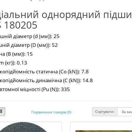
діальний однорядний підши
S 180205
шній діаметр (d (мм)): 25
ній діаметр (D (мм)): 52
 (В (мм)): 15
 (кг)): 0.13
опідйомність статична (Co (kN)): 7.8
опідйомність динамічна (C (kN)): 14.8
томної міцності (Pu (N)): 335
Сортувати:
Порівняння товарів (0)