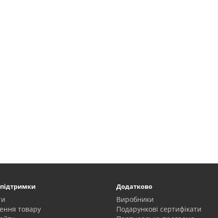
 підтримки
Додатково
ти
Виробники
ення товару
Подарункові сертифікати