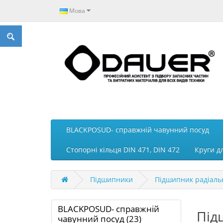
Мова
BLACKPOSUD- справжній чавунний посуд
Стопорні кільця DIN 471, DIN 472
Круги д
Підшипники
Підшипник радіаль
BLACKPOSUD- справжній
Під
чавунний посуд (23)