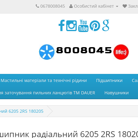
0678008045
Особистий кабінет
Закл
8008045
Мастильні матеріали та технічні рідини
Підшипники
Са
ля заточування пильних ланцюгів ТМ DAUER
Навушники
ний 6205 2RS 180205
шипник радіальний 6205 2RS 1802