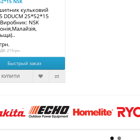
52*15 NSK
шипник кульковий
5 DDUCM 25*52*15
Виробник: NSK
понія,Малайзія,
ьща)..
грн.
ДВ: 215грн.
Быстрый заказ
КУПИТИ