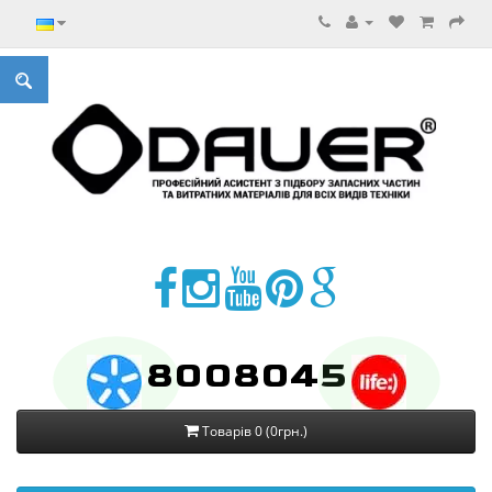
8008045
Товарів 0 (0грн.)