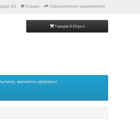
адки (0)
Кошик
Оформлення замовлення
Товарів 0 (0грн.)
льники, манжети армовані
я