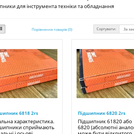
пники для інструмента техніки та обладнання
Сортувати:
Порівняння товарів (0)
шипник 6818 2rs
Підшипник 6820 2rs
альна характеристика.
Підшипник 61820 або
шипники сприймають
6820 (абсолютні анало
альні і осьові
може бути відкритого