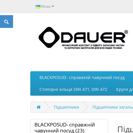
Мова
BLACKPOSUD- справжній чавунний посуд
Стопорні кільця DIN 471, DIN 472
Круги д
Підшипники
Підшипники загаль
BLACKPOSUD- справжній
Під
чавунний посуд (23)