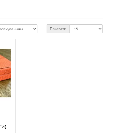
Показати
ги)