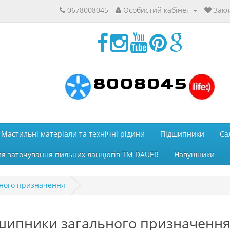
0678008045
Особистий кабінет
Закл
8008045
Мастильні матеріали та технічні рідини
Підшипники
Са
ля заточування пильних ланцюгів ТМ DAUER
Навушники
ного призначення
шипники загального призначенн