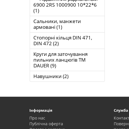
6900 2RS 1000900 10*22*6
(1)
Сальники, манжети
армовані (1)
Стопорні кільця DIN 471,
DIN 472 (2)
Круги для заточування
пильних ланцюгів ТМ
DAUER (9)
Навушники (2)
Інформація
Служба
Про нас
Контак
Публічна оферта
Поверн