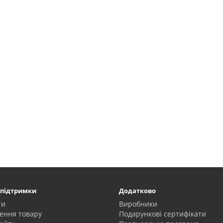
 підтримки
Додатково
ти
Виробники
ення товару
Подарункові сертифікати