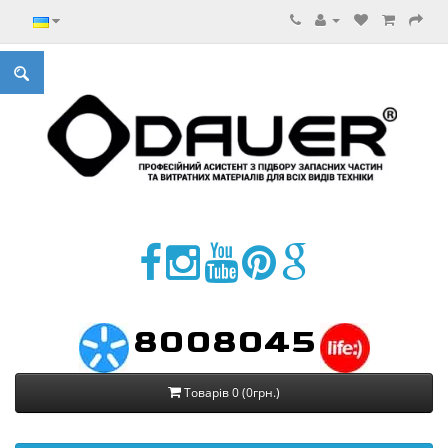
8008045
Товарів 0 (0грн.)