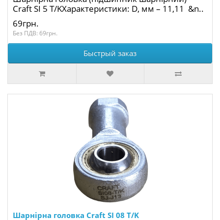
Craft SI 5 T/KХарактеристики: D, мм – 11,11 &n..
69грн.
Без ПДВ: 69грн.
Быстрый заказ
Шарнірна головка Craft SI 08 T/K