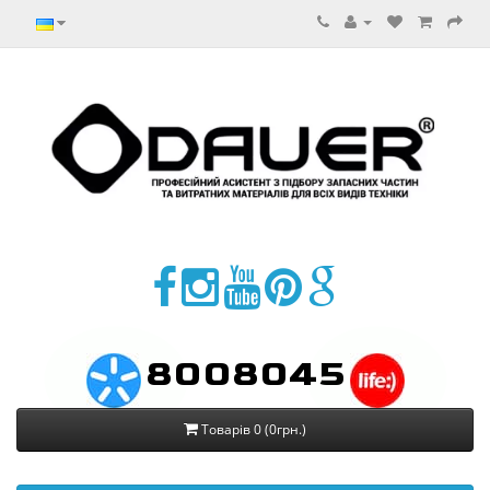
8008045
Товарів 0 (0грн.)