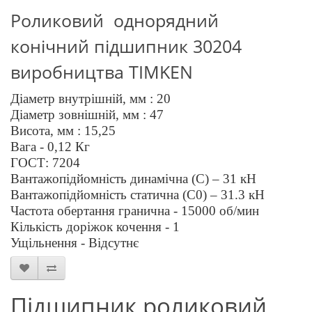
Роликовий однорядний
конічний підшипник 3
0204
виробництва
TIMKEN
Діаметр внутрішній, мм : 20
Діаметр зовнішній, мм : 4
7
Висота, мм : 1
5
,2
5
Вага - 0,
1
2
Кг
ГОСТ: 720
4
Вантажопідйомність динамічна (C) –
31
кН
Вантажопідйомність статична (C0) –
31.3
кН
Частота обертання гранична - 1
50
00 об/мин
Кількість доріжок кочення - 1
Ущільнення - Відсутнє
Підшипник роликовий