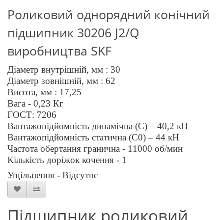
Роликовий однорядний конічний
підшипник 3
0206
J
2/
Q
виробництва
SKF
Діаметр внутрішній, мм : 30
Діаметр зовнішній, мм :
6
2
Висота, мм : 1
7
,2
5
Вага - 0,
23
Кг
ГОСТ: 720
6
Вантажопідйомність динамічна (C) –
40,2
кН
Вантажопідйомність статична (C0) –
44
кН
Частота обертання гранична - 1
10
00 об/мин
Кількість доріжок кочення - 1
Ущільнення - Відсутнє
Підшипник роликовий