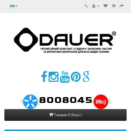
8008045
Товарів 0 (0грн.)