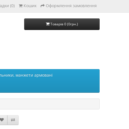
адки (0)
Кошик
Оформлення замовлення
Товарів 0 (0грн.)
льники, манжети армовані