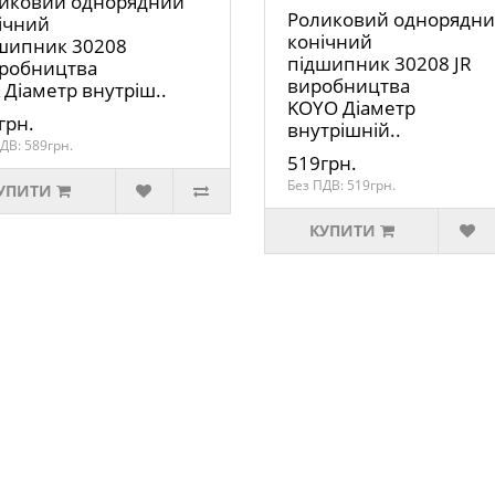
иковий однорядний
Роликовий однорядн
ічний
конічний
шипник 30208
підшипник 30208 JR
иробництва
виробництва
 Діаметр внутріш..
KOYO Діаметр
грн.
внутрішній..
ДВ: 589грн.
519грн.
Без ПДВ: 519грн.
УПИТИ
КУПИТИ