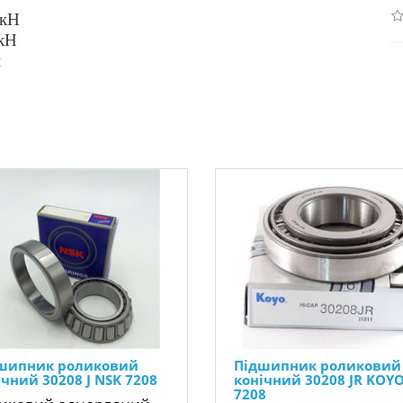
кН
кН
н
шипник роликовий
Підшипник роликовий
ічний 30208 J NSK 7208
конічний 30208 JR KOY
7208