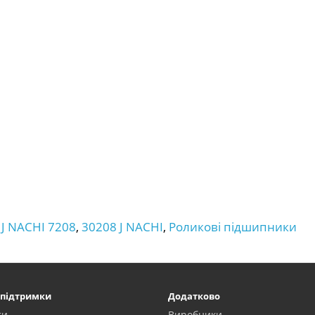
J NACHI 7208
,
30208 J NACHI
,
Роликові підшипники
 підтримки
Додатково
ти
Виробники