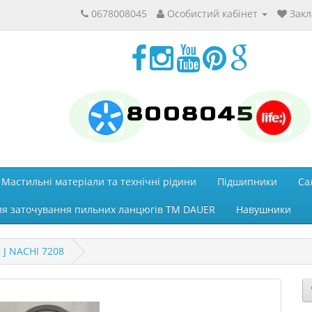
0678008045
Особистий кабінет
Закл
8008045
Мастильні матеріали та технічні рідини
Підшипники
Са
ля заточування пильних ланцюгів ТМ DAUER
Навушники
 J NACHI 7208