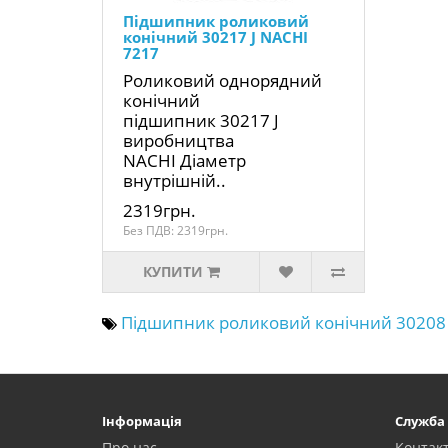
Підшипник роликовий
конічний 30217 J NACHI
7217
Роликовий однорядний
конічний
підшипник 30217 J
виробництва
NACHI Діаметр
внутрішній..
2319грн.
Без ПДВ: 2319грн.
КУПИТИ
Підшипник роликовий конічний 30208 
Інформація
Служба
Про нас
Контак