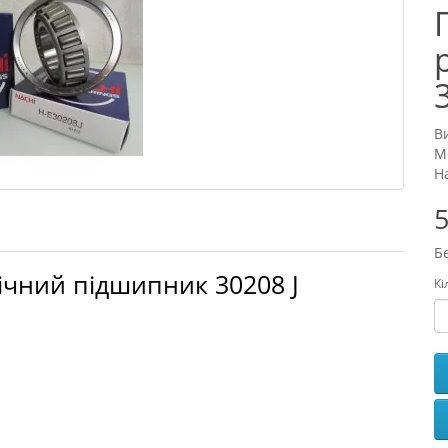
В
М
Н
5
Б
ічний підшипник 3
0208
J
Кі