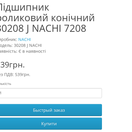
Підшипник
роликовий конічний
30208 J NACHI 7208
иробник:
NACHI
одель: 30208 J NACHI
аявність: Є в наявності
39грн.
ез ПДВ: 539грн.
лькість
Быстрый заказ
Купити