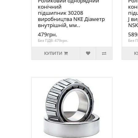
Роликовий однорядний
Рол
конічний
кон
підшипник 30208
під
виробництва NKE Діаметр
J в
внутрішній, мм..
NSK
479грн.
589
Без ПДВ: 479грн.
Без П
КУПИТИ
К