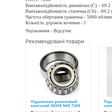
Вантажопідйомність динамічна (C) –
69.2
Вантажопідйомність статична (C0) –
69.2
Частота обертання гранична -
50
00 об/ми
Кількість доріжок кочення - 1
Ущільнення - Відсутнє
Рекомендовані товари
Підшипник роликовий
Під
конічний 30208 NKE 7208
кон