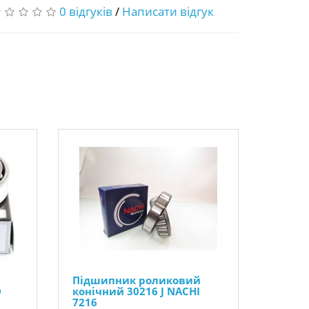
0 відгуків
/
Написати відгук
Підшипник роликовий
O
конічний 30216 J NACHI
7216