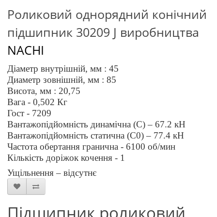
Роликовий однорядний конічний
підшипник 3
0209
J
виробництва
NACHI
Діаметр внутрішній, мм :
45
Диаметр зовнішній, мм :
85
Висота, мм :
20,75
Вага - 0,
502
Кг
Гост - 7209
Вантажопідйомність динамічна (C) – 67.2 кН
Вантажопідйомність статична (C0) – 77.4 кН
Частота обертання гранична -
6
1
00 об/мин
Кількість доріжок кочення - 1
Ущільнення – відсутнє
Підшипник роликовий