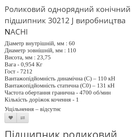
Роликовий однорядний конічний
підшипник 3
0212
J
виробництва
N
ACHI
Діаметр внутрішній, мм :
60
Диаметр зовнішній, мм :
110
Висота, мм :
23,75
Вага - 0,
9
54
Кг
Гост - 7212
Вантажопідйомність динамічна (C) –
110
кН
Вантажопідйомність статична (C0) –
131
кН
Частота обертання гранична -
47
00 об/мин
Кількість доріжок кочення - 1
Ущільнення – відсутнє
Підшипник роликовий