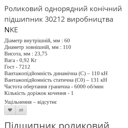
Роликовий однорядний конічний
підшипник 3
0212
виробництва
N
KE
Діаметр внутрішній, мм :
60
Диаметр зовнішній, мм :
110
Висота, мм :
23,75
Вага - 0,
9
2
Кг
Гост - 7212
Вантажопідйомність динамічна (C) –
110
кН
Вантажопідйомність статична (C0) –
131
кН
Частота обертання гранична -
60
00 об/мин
Кількість доріжок кочення - 1
Ущільнення – відсутнє
Підшипник роликовий