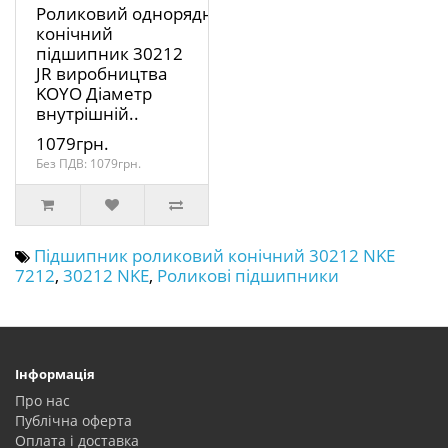
Роликовий однорядний
конічний
підшипник 30212
JR виробництва
KOYO Діаметр
внутрішній..
1079грн.
Без ПДВ: 1079грн.
Підшипник роликовий конічний 30212 NKE
7212
,
30212 NKE
,
Роликові підшипники
Інформація
Про нас
Публічна оферта
Оплата і доставка