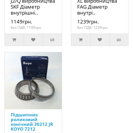
J2/Q виробництва
XL виробництва
SKF Діаметр
FAG Діаметр
внутрішні..
внутрі..
1149грн.
1239грн.
Без ПДВ: 1149грн.
Без ПДВ: 1239грн.
Підшипник
роликовий
конічний 30212 JR
KOYO 7212