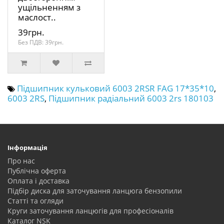
ущільненням з
маслост..
39грн.
Без ПДВ: 39грн.
Підшипник кульковий 6003 2RSR FAG 17*35*10
,
6003 2RS
,
Підшипник радіальний 6003 2rs 180103
Інформація
Про нас
Публічна оферта
Оплата і доставка
Підбір диска для заточування ланцюга бензопили
Статті та огляди
Круги заточування ланцюгів для професіоналів
Каталог NSK