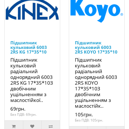
Підшипник
Підшипник
кульковий 6003
кульковий 6003
2RS KG 17*35*10
2RS KOYO 17*35*10
Підшипник
Підшипник
кульковий
кульковий
радіальний
радіальний
однорядний 6003
однорядний 6003
2RS KG 17*35*10З
2RS KOYO
двобічним
17*35*10З
ущільненням з
двобічним
маслостійкої..
ущільненням з
маслостійк..
69грн.
105грн.
Без ПДВ: 69грн.
Без ПДВ: 105грн.