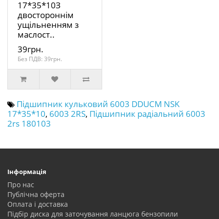
17*35*10З
двостороннім
ущільненням з
маслост..
39грн.
Без ПДВ: 39грн.
Підшипник кульковий 6003 DDUCM NSK
17*35*10
,
6003 2RS
,
Підшипник радіальний 6003
2rs 180103
Інформація
Про нас
Публічна оферта
Оплата і доставка
Підбір диска для заточування ланцюга бензопили