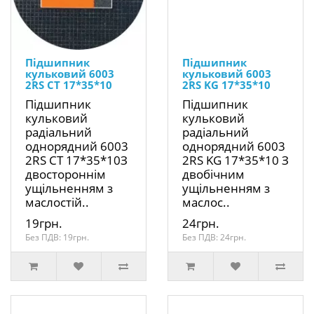
Підшипник
Підшипник
кульковий 6003
кульковий 6003
2RS CT 17*35*10
2RS KG 17*35*10
Підшипник
Підшипник
кульковий
кульковий
радіальний
радіальний
однорядний 6003
однорядний 6003
2RS CT 17*35*10З
2RS KG 17*35*10 З
двостороннім
двобічним
ущільненням з
ущільненням з
маслостій..
маслос..
19грн.
24грн.
Без ПДВ: 19грн.
Без ПДВ: 24грн.