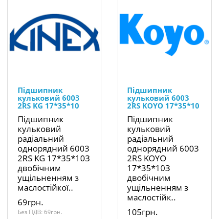
Підшипник
Підшипник
кульковий 6003
кульковий 6003
2RS KG 17*35*10
2RS KOYO 17*35*10
Підшипник
Підшипник
кульковий
кульковий
радіальний
радіальний
однорядний 6003
однорядний 6003
2RS KG 17*35*10З
2RS KOYO
двобічним
17*35*10З
ущільненням з
двобічним
маслостійкої..
ущільненням з
маслостійк..
69грн.
105грн.
Без ПДВ: 69грн.