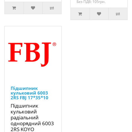
Без ПДВ: 105грн.
Підшипник
кульковий 6003
2RS FBJ 17*35*10
Підшипник
кульковий
радіальний
однорядний 6003
2RS KOYO