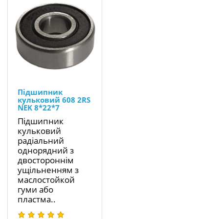
Підшипник
кульковий 608 2RS
NEK 8*22*7
Підшипник
кульковий
радіальний
однорядний з
двостороннім
ущільненням з
маслостойкой
гуми або
пластма..