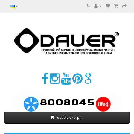
8008045
Товарів 0 (0грн.)