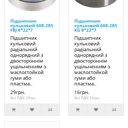
Підшипник
Підшипник
кульковий 608-2RS
кульковий 608-2RS
FBJ 8*22*7
KG 8*22*7
Підшипник
Підшипник
кульковий
кульковий
радіальний
радіальний
однорядний з
однорядний з
двостороннім
двостороннім
ущільненням з
ущільненням з
маслостойкой
маслостойкой
гуми або
гуми або
пластма..
пластма..
29грн.
16грн.
Без ПДВ: 29грн.
Без ПДВ: 16грн.