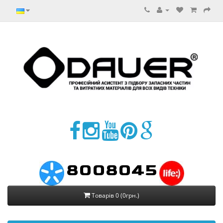
8008045
Товарів 0 (0грн.)