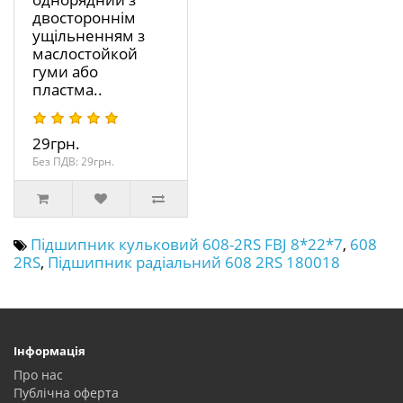
двостороннім
ущільненням з
маслостойкой
гуми або
пластма..
29грн.
Без ПДВ: 29грн.
Підшипник кульковий 608-2RS FBJ 8*22*7
,
608
2RS
,
Підшипник радіальний 608 2RS 180018
Інформація
Про нас
Публічна оферта