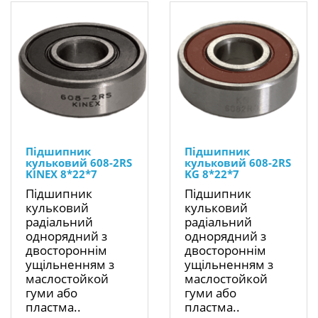
Підшипник
Підшипник
кульковий 608-2RS
кульковий 608-2RS
KINEX 8*22*7
KG 8*22*7
Підшипник
Підшипник
кульковий
кульковий
радіальний
радіальний
однорядний з
однорядний з
двостороннім
двостороннім
ущільненням з
ущільненням з
маслостойкой
маслостойкой
гуми або
гуми або
пластма..
пластма..