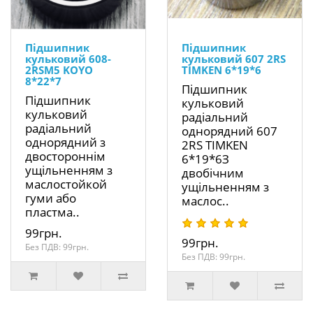
Підшипник
Підшипник
кульковий 608-
кульковий 607 2RS
2RSM5 KOYO
TIMKEN 6*19*6
8*22*7
Підшипник
Підшипник
кульковий
кульковий
радіальний
радіальний
однорядний 607
однорядний з
2RS TIMKEN
двостороннім
6*19*6З
ущільненням з
двобічним
маслостойкой
ущільненням з
гуми або
маслос..
пластма..
99грн.
99грн.
Без ПДВ: 99грн.
Без ПДВ: 99грн.