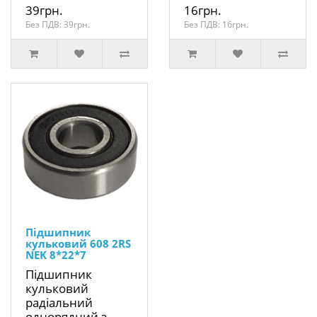
39грн.
16грн.
Без ПДВ: 39грн.
Без ПДВ: 16грн.
Підшипник
кульковий 608 2RS
NEK 8*22*7
Підшипник
кульковий
радіальний
однорядний з