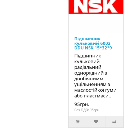
Підшипник
кульковий 6002
DDU NSK 15*32*9
Підшипник
кульковий
радіальний
однорядний з
двобічнимм
ущільненням з
маслостійкої гуми
або пластмаси..
95грн.
Без ПДВ: 95грн.