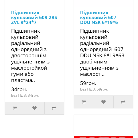
Підшипник
Підшипник
кульковий 609 2RS
кульковий 607
ZVL 9*24*7
DDU NSK 6*19*6
Підшипник
Підшипник
кульковий
кульковий
радіальний
радіальний
однорядний з
однорядний 607
двостороннім
DDU NSK 6*19*6З
ущільненням з
двобічним
маслостойкой
ущільненням з
гуми або
маслості..
пластма..
59грн.
34грн.
Без ПДВ: 59грн.
Без ПДВ: 34грн.