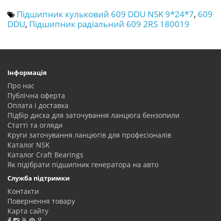
Підшипник кульковий 609 DDU NSK 9*24*7
,
609
DDU
,
Підшипник радіальний 609 2RS 180019
Інформація
Про нас
Публічна оферта
Оплата і доставка
Підбір диска для заточування ланцюга бензопили
Статті та огляди
Круги заточування ланцюгів для професіоналів
Каталог NSK
Каталог Craft Bearings
Як підібрати підшипник генератора на авто
Служба підтримки
Контакти
Повернення товару
Карта сайту