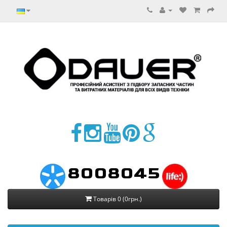
8008045
Товарів 0 (0грн.)