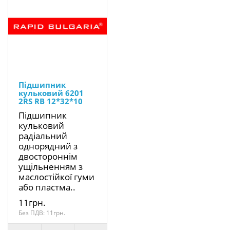
Підшипник
кульковий 6201
2RS RB 12*32*10
Підшипник
кульковий
радіальний
однорядний з
двостороннім
ущільненням з
маслостійкої гуми
або пластма..
11грн.
Без ПДВ: 11грн.