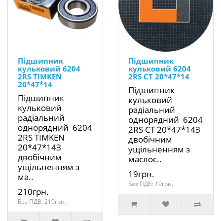
Підшипник
Підшипник
кульковий 6204
кульковий 6204
2RS TIMKEN
2RS CT 20*47*14
20*47*14
Підшипник
Підшипник
кульковий
кульковий
радіальний
радіальний
однорядний 6204
однорядний 6204
2RS CT 20*47*14З
2RS TIMKEN
двобічним
20*47*14З
ущільненням з
двобічним
маслос..
ущільненням з
19грн.
ма..
Без ПДВ: 19грн.
210грн.
Без ПДВ: 210грн.