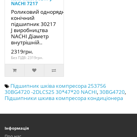
NACHI 7217
Роликовий однорядний
конічний
підшипник 30217
J виробництва
NACHI Діаметр
внутрішній..
2319грн.
Без ПДВ: 2319грн.
Підшипник шківа компресора 253756
30BG4720 -2DLCS25 30*47*20 NACHI
,
30BG4720
,
Підшипники шкива компресора кондиціонера
Інформація
Про нас