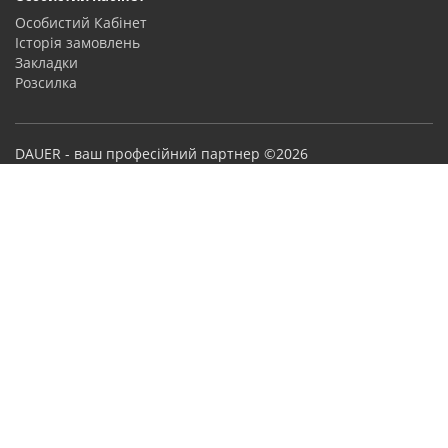
Особистий Кабінет
Історія замовлень
Закладки
Розсилка
DAUER - ваш професійний партнер ©2026