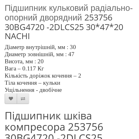
Підшипник кульковий радіально-
253756
опорний дворядний
30BG4720 -2DLCS25 30*47*20
NACHI
Діаметр внутрішній, мм :
30
Диаметр зовнішній, мм :
47
Висота, мм :
20
Вага –
0.117
Кг
Кількість доріжок кочення – 2
Тіла кочення – кульки
Ущільнення - двобічне
Підшипник шківа
компресора 253756
30BG4720 -2DLCS25