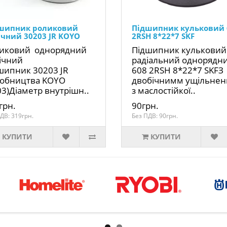
шипник роликовий
Підшипник кульковий 
ічний 30203 JR KOYO
2RSH 8*22*7 SKF
иковий однорядний
Підшипник кульковий
ічний
радіальний однорядн
шипник 30203 JR
608 2RSH 8*22*7 SKFЗ
обництва KOYO
двобічнимм ущільне
03)Діаметр внутрішн..
з маслостійкої..
грн.
90грн.
ДВ: 319грн.
Без ПДВ: 90грн.
КУПИТИ
КУПИТИ