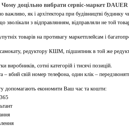
Чому доцільно вибрати сервіс-маркет
DAUER
 важливо, як і архітектора при будівництві будинку ч
 зволікали з відправлянням, відправляли не той товар
утніх товарів на противагу маркетплейсам і багатоп
мокату, редуктору КШМ, підшипник в той же редукто
 виробників, сотні категорій і тисячі позицій.
– вбий свій номер телефона, один клік – передзвонять
ту допомагають економити Ваш час та кошти:
/365
ьтант
ання
влення