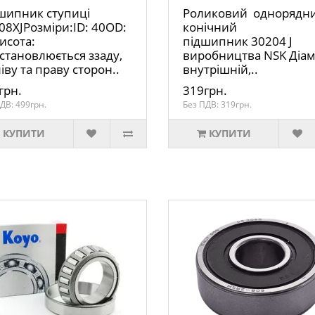
шипник ступиці
Роликовий однорядн
08XJРозміри:ID: 40OD:
конічний
исота:
підшипник 30204 J
становлюється ззаду,
виробництва NSK Діа
іву та праву сторон..
внутрішній,..
грн.
319грн.
ДВ: 499грн.
Без ПДВ: 319грн.
КУПИТИ
КУПИТИ