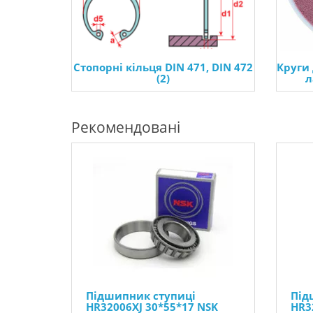
Стопорні кільця DIN 471, DIN 472
Круги
(2)
л
Рекомендовані
Підшипник ступиці
Під
HR32006XJ 30*55*17 NSK
HR3