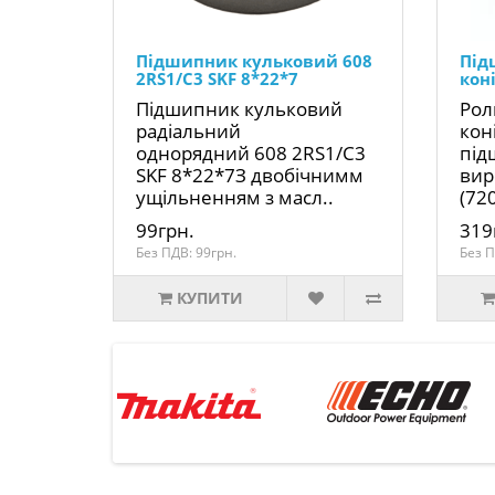
Підшипник кульковий 608
Під
2RS1/C3 SKF 8*22*7
кон
Підшипник кульковий
Рол
радіальний
кон
однорядний 608 2RS1/C3
під
SKF 8*22*7З двобічнимм
вир
ущільненням з масл..
(72
99грн.
319
Без ПДВ: 99грн.
Без П
КУПИТИ