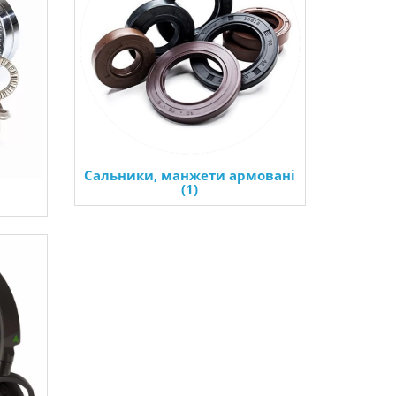
Сальники, манжети армовані
(1)