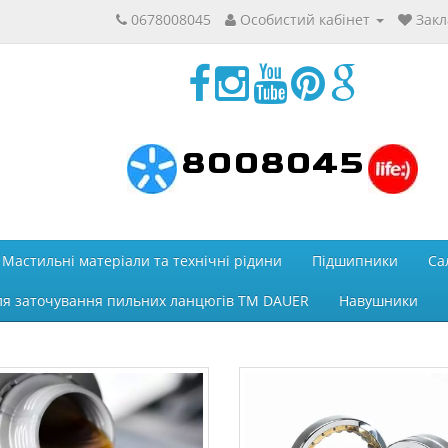
0678008045
Особистий кабінет
Закл
8008045
Мастильні матеріали та технічні рідини
Підшипники
Са
ля заточування пильних ланцюгів ТМ DAUER
Навушники