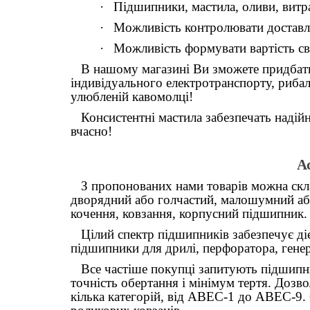
·
Підшипники, мастила, оливи, витр
·
Можливість контролювати доставля
·
Можливість формувати вартість с
В нашому магазині Ви зможете придбати пі
індивідуального електротранспорту, рибал
улюбленій кавомолці!
Консистентні мастила забезпечать надій
вчасно!
А
З пропонованих нами товарів можна склас
дворядний або голчастий, малошумний аб
кочення, ковзання, корпусний підшипник.
Цілий спектр підшипників забезпечує дієз
підшипники для дрилі, перфоратора, генер
Все частіше покупці запитують підшипник
точність обертання і мінімум тертя. Дозв
кілька категорій, від АВЕС-1 до АВЕС-9.