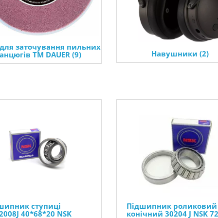
 для заточування пильних
Навушники (2)
анцюгів ТМ DAUER (9)
шипник ступиці
Підшипник роликовий
2008J 40*68*20 NSK
конічний 30204 J NSK 7