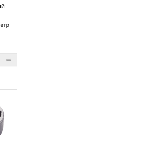
ий
метр