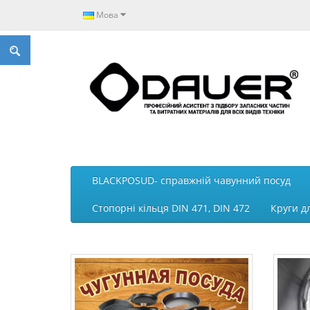
Мова
BLACKPOSUD- справжній чавунний посуд
Стопорні кільця DIN 471, DIN 472
Круги д