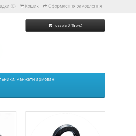
адки (0)
Кошик
Оформлення замовлення
Товарів 0 (0грн.)
льники, манжети армовані