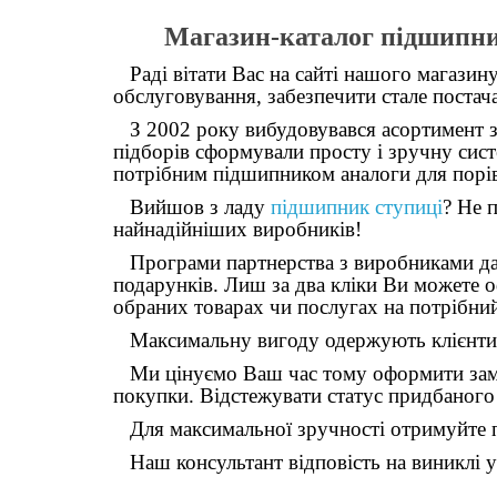
Магазин-каталог підшипник
Раді вітати Вас на сайті нашого магази
обслуговування, забезпечити стале постач
З 2002 року вибудовувався асортимент з т
підборів сформували просту і зручну сист
потрібним підшипником аналоги для порів
Вийшов з ладу
підшипник ступиці
? Не 
найнадійніших виробників!
Програми партнерства з виробниками даю
подарунків. Лиш за два кліки Ви можете 
обраних товарах чи послугах на потрібний
Максимальну вигоду одержують клієнти,
Ми цінуємо Ваш час тому оформити замов
покупки. Відстежувати статус придбаного 
Для максимальної зручності отримуйте пра
Наш консультант відповість на виниклі у 