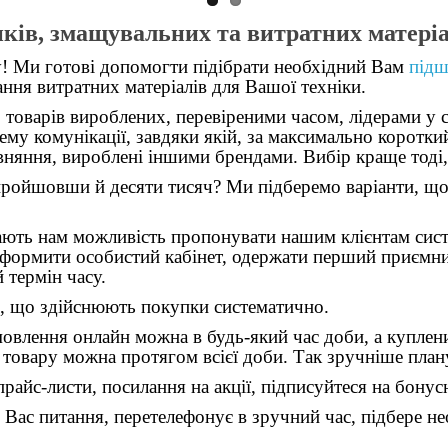
ів, змащувальних та витратних матеріа
ну! Ми готові допомогти підібрати необхідний Вам
під
ання витратних матеріалів для Вашої техніки.
оварів вироблених, перевіреними часом, лідерами у св
ему комунікації, завдяки якій, за максимально коротки
няння, вироблені іншими брендами. Вибір краще тоді,
пройшовши й десяти тисяч? Ми підберемо варіанти, що
ть нам можливість пропонувати нашим клієнтам сист
оформити особистий кабінет, одержати перший приємний
 термін часу.
 що здійснюють покупки систематично.
лення онлайн можна в будь-який час доби, а куплени
товару можна протягом всієї доби. Так зручніше плану
йс-листи, посилання на акції, підписуйтеся на бонус
Вас питання, перетелефонує в зручний час, підбере нео