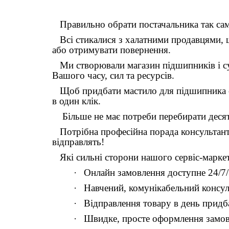
Правильно обрати постачальника так само
Всі стикалися з халатними продавцями, що
або отримувати повернення.
Ми створювали магазин підшипників і суп
Вашого часу, сил та ресурсів.
Щоб придбати мастило для підшипника са
в один клік.
Більше не має потреби перебирати десятки
Потрібна професійна порада консультанта 
відправлять!
Які сильні сторони нашого сервіс-марке
·
Онлайн замовлення доступне 24/7
·
Навчений, комун
і
кабельний консул
·
Відправлення товару в день придб
·
Швидке, просте оформлення замо