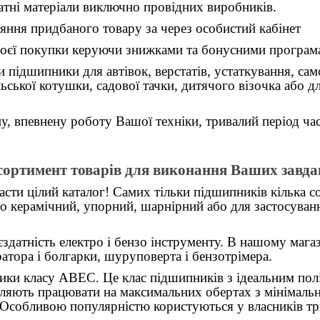
атні матеріали виключно провідних виробників.
ння придбаного товару за через особистий кабінет
воєї покупки керуючи знижками та бонусними програ
дшипники для автівок, верстатів, устаткування, самок
ьської котушки, садової тачки, дитячого візочка або 
ну, впевнену роботу Вашої техніки, тривалий період ча
сортимент товарів для виконання Ваших завда
ти цілий каталог! Самих тільки підшипників кілька с
о керамічний, упорний, шарнірний або для застосуван
датність електро і бензо інструменту. В нашому магаз
атора і болгарки, шуруповерта і бензотрімера.
и класу АВЕС. Це клас підшипників з ідеальним полі
оляють працювати на максимальних обертах з мінімальн
 Особливою популярністю користуються у власників трю