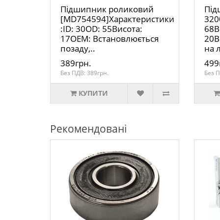
Підшипник роликовий
Під
[MD754594]Характеристики
320
:ID: 30OD: 55Висота:
68В
17OEM: Встановлюється
20В
позаду,..
на л
389грн.
499
Без ПДВ: 389грн.
Без П
КУПИТИ
Рекомендовані