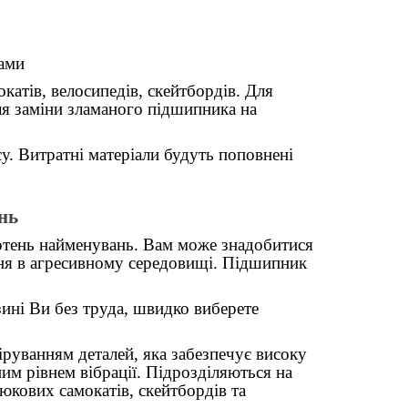
мами
атів, велосипедів, скейтбордів. Для
для заміни зламаного підшипника на
су. Витратні
матеріали
будуть поповнені
нь
отень найменувань. Вам може знадобитися
ня в агресивному середовищі. Підшипник
ині Ви без труда, швидко виберете
руванням деталей, яка забезпечує високу
им рівнем вібрації. Підрозділяються на
кових самокатів, скейтбордів та