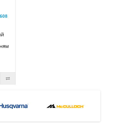
608
ий
нням